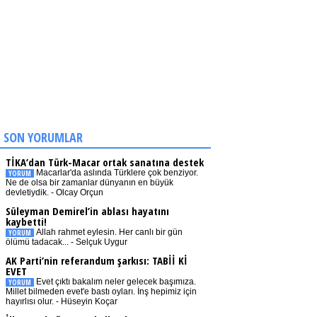
SON YORUMLAR
TİKA’dan Türk-Macar ortak sanatına destek
Macarlar'da aslında Türklere çok benziyor.
YORUM
Ne de olsa bir zamanlar dünyanın en büyük
devletiydik. - Olcay Orçun
Süleyman Demirel’in ablası hayatını
kaybetti!
Allah rahmet eylesin. Her canlı bir gün
YORUM
ölümü tadacak... - Selçuk Uygur
AK Parti’nin referandum şarkısı: TABİİ Kİ
EVET
Evet çıktı bakalım neler gelecek başımıza.
YORUM
Millet bilmeden evet'e bastı oyları. İnş hepimiz için
hayırlısı olur. - Hüseyin Koçar