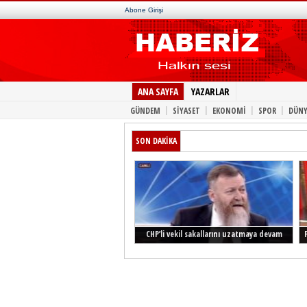
Abone Girişi
ANA SAYFA
YAZARLAR
|
|
|
|
GÜNDEM
SİYASET
EKONOMİ
SPOR
DÜNY
SON DAKİKA
CHP’li vekil sakallarını uzatmaya devam
ediyor