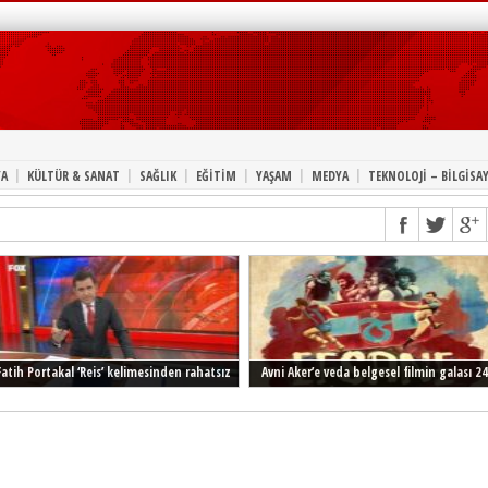
|
|
|
|
|
|
A
KÜLTÜR & SANAT
SAĞLIK
EĞİTİM
YAŞAM
MEDYA
TEKNOLOJİ – BİLGİSA
Fatih Portakal ‘Reis’ kelimesinden rahatsız
Avni Aker’e veda belgesel filmin galası 24
Şubat’ta İstanbul’da