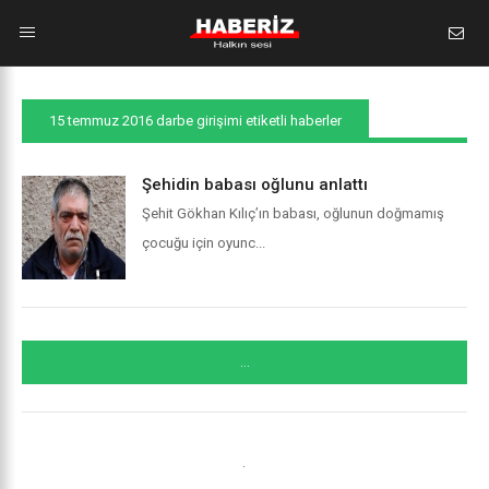
15 temmuz 2016 darbe girişimi etiketli haberler
Şehidin babası oğlunu anlattı
Şehit Gökhan Kılıç’ın babası, oğlunun doğmamış
çocuğu için oyunc...
...
.