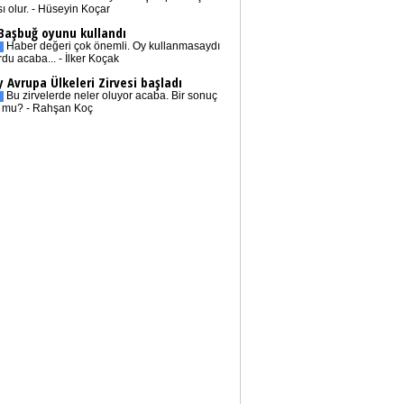
sı olur. - Hüseyin Koçar
 Başbuğ oyunu kullandı
Haber değeri çok önemli. Oy kullanmasaydı
rdu acaba... - İlker Koçak
 Avrupa Ülkeleri Zirvesi başladı
Bu zirvelerde neler oluyor acaba. Bir sonuç
r mu? - Rahşan Koç