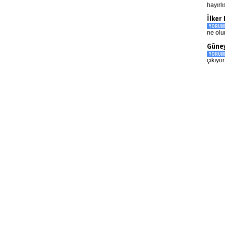
hayırlı
İlker
YORUM
ne olu
Güney
YORUM
çıkıyo