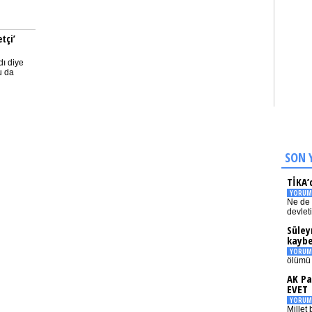
tçi’
ı diye
u da
SON 
TİKA’
YORUM
Ne de 
devlet
Süley
kaybe
YORUM
ölümü 
AK Pa
EVET
YORUM
Millet 