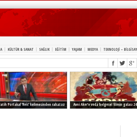
|
|
|
|
|
|
A
KÜLTÜR & SANAT
SAĞLIK
EĞİTİM
YAŞAM
MEDYA
TEKNOLOJİ – BİLGİSA
Fatih Portakal ‘Reis’ kelimesinden rahatsız
Avni Aker’e veda belgesel filmin galası 24
Şubat’ta İstanbul’da