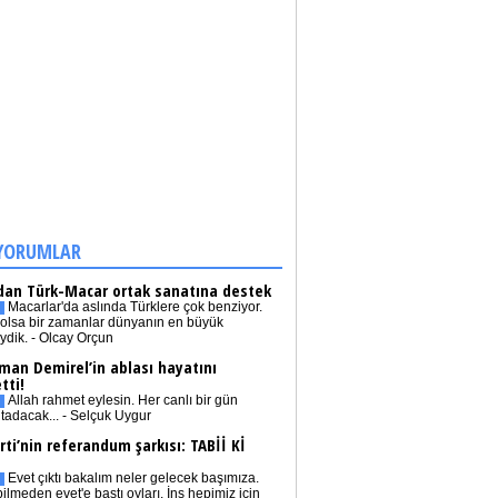
YORUMLAR
dan Türk-Macar ortak sanatına destek
Macarlar'da aslında Türklere çok benziyor.
olsa bir zamanlar dünyanın en büyük
iydik. - Olcay Orçun
man Demirel’in ablası hayatını
tti!
Allah rahmet eylesin. Her canlı bir gün
tadacak... - Selçuk Uygur
rti’nin referandum şarkısı: TABİİ Kİ
Evet çıktı bakalım neler gelecek başımıza.
bilmeden evet'e bastı oyları. İnş hepimiz için