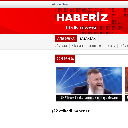
Abone Girişi
ANA SAYFA
YAZARLAR
|
|
|
|
GÜNDEM
SİYASET
EKONOMİ
SPOR
DÜNY
SON DAKİKA
CHP’li vekil sakallarını uzatmaya devam
ediyor
(22 etiketli haberler