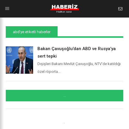
abd’ye etiketli haberler
Bakan Çavuşoğlu’dan ABD ve Rusya’ya
sert tepki
Dışişleri Bakanı Mevlüt Çavuşoğlu, NTV’de katıldığı
özel röporta...
...
.