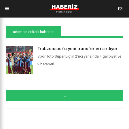
adamsın etiketli haberler
Trabzonspor’u yeni transferleri sırtlıyor
Spor Toto Süper Lig’in 2’nci yarısında 4 galibiyet ve
2 beraberl...
...
.