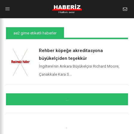
ae2 girne etiketli haberler
Rehber köpeğe akreditasyona
büyükelçiden teşekkür
İngiltere’nin Ankara Büyükelçisi Richard Moore,
Çanakkale Kara S...
...
.