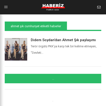
ahmet şık cumhuriyet etiketli haberler
Didem Soydan’dan Ahmet Şık paylaşımı
Terör örgütü PKK’ya karşı tek bir kelime etmeyen,
“Devleti...
...
.