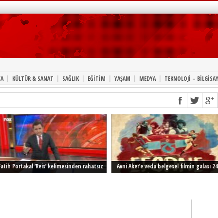
|
|
|
|
|
|
A
KÜLTÜR & SANAT
SAĞLIK
EĞİTİM
YAŞAM
MEDYA
TEKNOLOJİ – BİLGİSA
Fatih Portakal ‘Reis’ kelimesinden rahatsız
Avni Aker’e veda belgesel filmin galası 24
Şubat’ta İstanbul’da