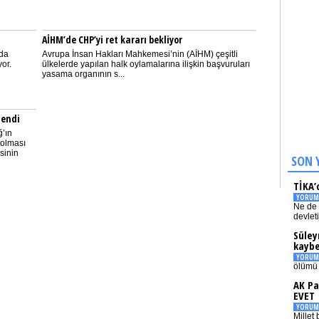
AİHM’de CHP’yi ret kararı bekliyor
nda
Avrupa İnsan Hakları Mahkemesi’nin (AİHM) çeşitli
or.
ülkelerde yapılan halk oylamalarına ilişkin başvuruları
yasama organının s...
lendi
’ın
 olması
sinin
SON 
TİKA’
YORUM
Ne de 
devlet
Süley
kaybe
YORUM
ölümü 
AK Pa
EVET
YORUM
Millet 