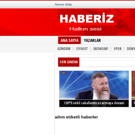
Abone Girişi
ANA SAYFA
YAZARLAR
|
|
|
|
GÜNDEM
SİYASET
EKONOMİ
SPOR
DÜNY
SON DAKİKA
CHP’li vekil sakallarını uzatmaya devam
ediyor
aihm etiketli haberler