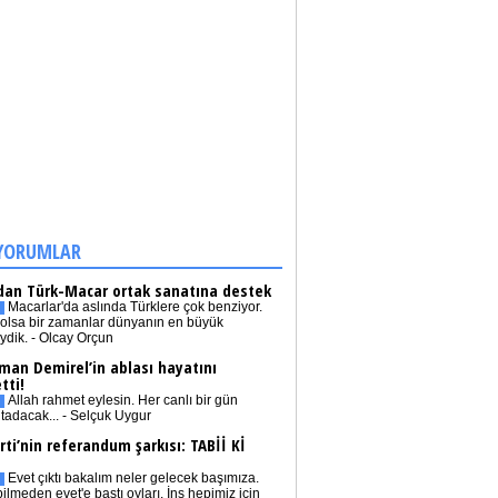
YORUMLAR
dan Türk-Macar ortak sanatına destek
Macarlar'da aslında Türklere çok benziyor.
olsa bir zamanlar dünyanın en büyük
iydik. - Olcay Orçun
man Demirel’in ablası hayatını
tti!
Allah rahmet eylesin. Her canlı bir gün
tadacak... - Selçuk Uygur
rti’nin referandum şarkısı: TABİİ Kİ
Evet çıktı bakalım neler gelecek başımıza.
bilmeden evet'e bastı oyları. İnş hepimiz için