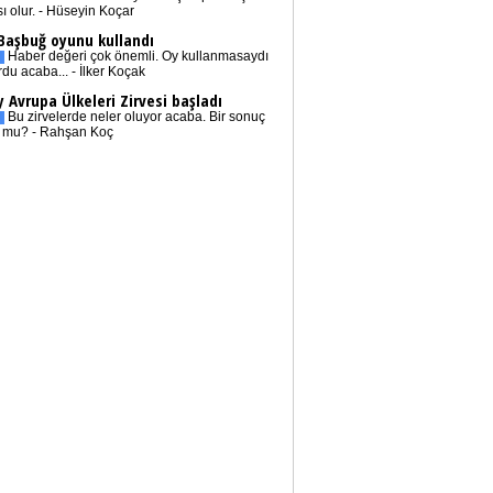
sı olur. - Hüseyin Koçar
 Başbuğ oyunu kullandı
Haber değeri çok önemli. Oy kullanmasaydı
rdu acaba... - İlker Koçak
 Avrupa Ülkeleri Zirvesi başladı
Bu zirvelerde neler oluyor acaba. Bir sonuç
r mu? - Rahşan Koç