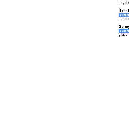
hayırlı
İlker
YORUM
ne olu
Güney
YORUM
çıkıyo