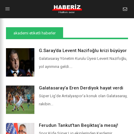
akademi etiketli haberler
G.Saray’da Levent Nazifoğlu krizi büyüyor
Galatasaray Yönetim Kurulu Üyesi Levent Nazifoğlu,
yol ayrımına geldi....
Galatasaray’a Eren Derdiyok hayat verdi
Süper Lig’de Antalyaspor’a konuk olan Galatasaray,
rakibin...
Ferudun Tankut’tan Beşiktaş’a mesaj!
Spor Küfe Süper Lig ekiplerinden Kardemir