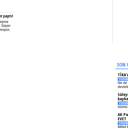
r yaptı!
laşma
t Süper
yespor,
SON 
TİKA’
YORUM
Ne de 
devlet
Süley
kaybe
YORUM
ölümü 
AK Pa
EVET
YORUM
Millet 