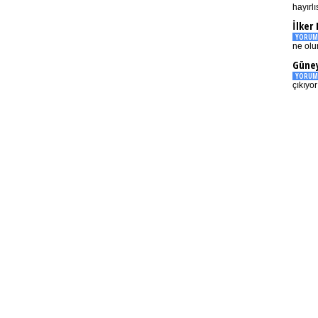
hayırlı
İlker
YORUM
ne olu
Güney
YORUM
çıkıyo