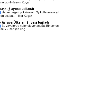
sı olur. - Hüseyin Koçar
 Başbuğ oyunu kullandı
Haber değeri çok önemli. Oy kullanmasaydı
rdu acaba... - İlker Koçak
 Avrupa Ülkeleri Zirvesi başladı
Bu zirvelerde neler oluyor acaba. Bir sonuç
r mu? - Rahşan Koç