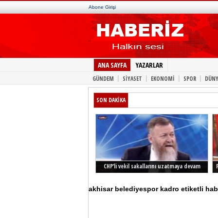
Abone Girişi
ANA SAYFA
YAZARLAR
|
|
|
|
GÜNDEM
SİYASET
EKONOMİ
SPOR
DÜNY
SON DAKİKA
CHP’li vekil sakallarını uzatmaya devam
ediyor
akhisar belediyespor kadro etiketli hab