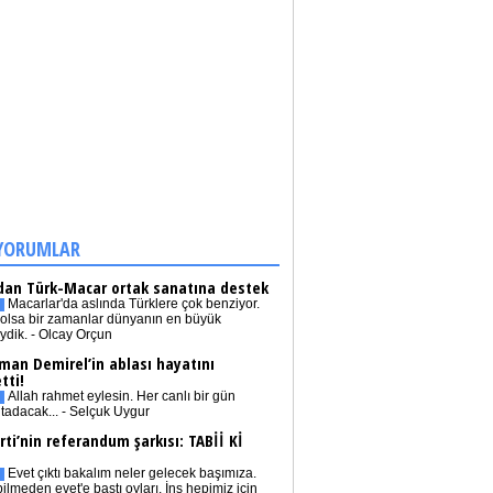
YORUMLAR
dan Türk-Macar ortak sanatına destek
Macarlar'da aslında Türklere çok benziyor.
olsa bir zamanlar dünyanın en büyük
iydik. - Olcay Orçun
man Demirel’in ablası hayatını
tti!
Allah rahmet eylesin. Her canlı bir gün
tadacak... - Selçuk Uygur
rti’nin referandum şarkısı: TABİİ Kİ
Evet çıktı bakalım neler gelecek başımıza.
bilmeden evet'e bastı oyları. İnş hepimiz için