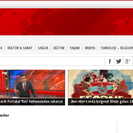
|
|
|
|
|
|
A
KÜLTÜR & SANAT
SAĞLIK
EĞİTİM
YAŞAM
MEDYA
TEKNOLOJİ – BİLGİSA
Fatih Portakal ‘Reis’ kelimesinden rahatsız
Avni Aker’e veda belgesel filmin galası 24
Şubat’ta İstanbul’da
erler