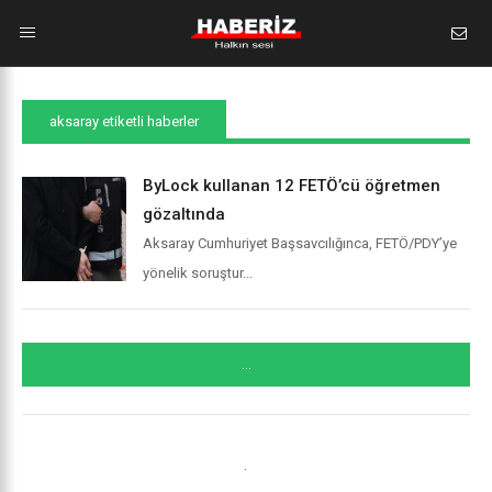
aksaray etiketli haberler
ByLock kullanan 12 FETÖ’cü öğretmen
gözaltında
Aksaray Cumhuriyet Başsavcılığınca, FETÖ/PDY’ye
yönelik soruştur...
...
.