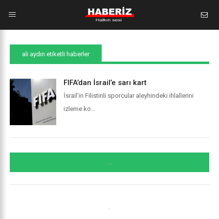
ali aydın etiketli haberler
FIFA’dan İsrail’e sarı kart
İsrail’in Filistinli sporcular aleyhindeki ihlallerini
izleme ko...
...
.