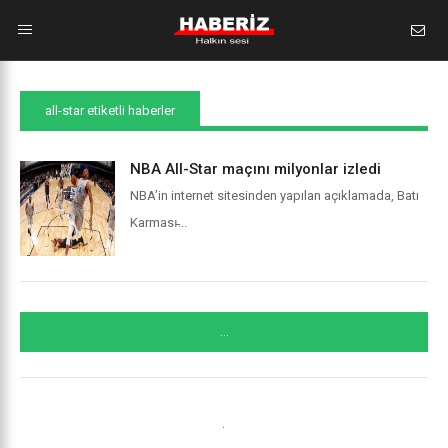
all-star etiketli haberler
NBA All-Star maçını milyonlar izledi
NBA’in internet sitesinden yapılan açıklamada, Batı
Karması̵...
...
.