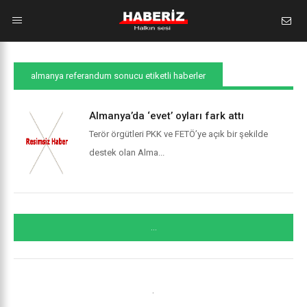
almanya referandum sonucu etiketli haberler
Almanya’da ‘evet’ oyları fark attı
Terör örgütleri PKK ve FETÖ’ye açık bir şekilde
destek olan Alma...
...
.