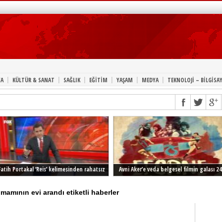
|
|
|
|
|
|
A
KÜLTÜR & SANAT
SAĞLIK
EĞİTİM
YAŞAM
MEDYA
TEKNOLOJİ – BİLGİSA
Fatih Portakal ‘Reis’ kelimesinden rahatsız
Avni Aker’e veda belgesel filmin galası 24
Şubat’ta İstanbul’da
imamının evi arandı etiketli haberler