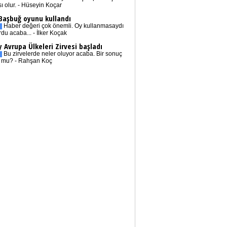
sı olur. - Hüseyin Koçar
 Başbuğ oyunu kullandı
Haber değeri çok önemli. Oy kullanmasaydı
rdu acaba... - İlker Koçak
 Avrupa Ülkeleri Zirvesi başladı
Bu zirvelerde neler oluyor acaba. Bir sonuç
r mu? - Rahşan Koç