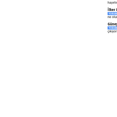
hayırlı
İlker
YORUM
ne olu
Güney
YORUM
çıkıyo