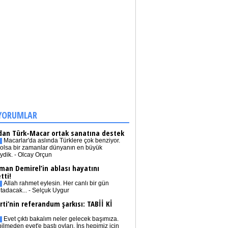
YORUMLAR
dan Türk-Macar ortak sanatına destek
Macarlar'da aslında Türklere çok benziyor.
olsa bir zamanlar dünyanın en büyük
iydik. - Olcay Orçun
man Demirel’in ablası hayatını
tti!
Allah rahmet eylesin. Her canlı bir gün
tadacak... - Selçuk Uygur
rti’nin referandum şarkısı: TABİİ Kİ
Evet çıktı bakalım neler gelecek başımıza.
bilmeden evet'e bastı oyları. İnş hepimiz için