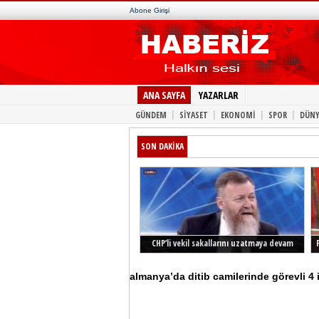
Abone Girişi
ANA SAYFA
YAZARLAR
|
|
|
|
GÜNDEM
SİYASET
EKONOMİ
SPOR
DÜNY
SON DAKİKA
CHP’li vekil sakallarını uzatmaya devam
ediyor
almanya’da ditib camilerinde görevli 4 