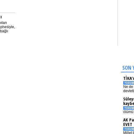
ı
pılan
üphesiyle,
bağlı
SON 
TİKA’
YORUM
Ne de 
devlet
Süley
kaybe
YORUM
ölümü 
AK Pa
EVET
YORUM
Millet 