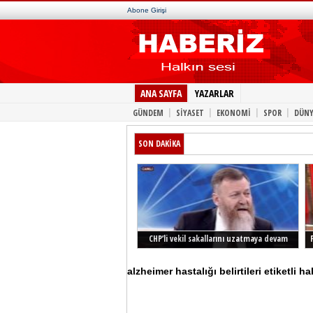
Abone Girişi
ANA SAYFA
YAZARLAR
|
|
|
|
GÜNDEM
SİYASET
EKONOMİ
SPOR
DÜNY
SON DAKİKA
CHP’li vekil sakallarını uzatmaya devam
ediyor
alzheimer hastalığı belirtileri etiketli ha