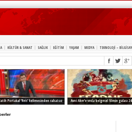
|
|
|
|
|
|
A
KÜLTÜR & SANAT
SAĞLIK
EĞİTİM
YAŞAM
MEDYA
TEKNOLOJİ – BİLGİSA
Fatih Portakal ‘Reis’ kelimesinden rahatsız
Avni Aker’e veda belgesel filmin galası 24
Şubat’ta İstanbul’da
berler