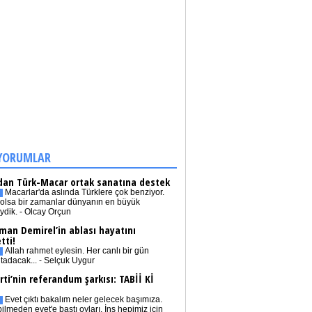
YORUMLAR
dan Türk-Macar ortak sanatına destek
Macarlar'da aslında Türklere çok benziyor.
olsa bir zamanlar dünyanın en büyük
iydik. - Olcay Orçun
man Demirel’in ablası hayatını
tti!
Allah rahmet eylesin. Her canlı bir gün
tadacak... - Selçuk Uygur
rti’nin referandum şarkısı: TABİİ Kİ
Evet çıktı bakalım neler gelecek başımıza.
bilmeden evet'e bastı oyları. İnş hepimiz için