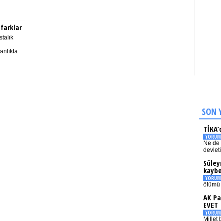
 farklar
talık
anlıkla
SON 
TİKA’
YORUM
Ne de 
devlet
Süley
kaybe
YORUM
ölümü 
AK Pa
EVET
YORUM
Millet 