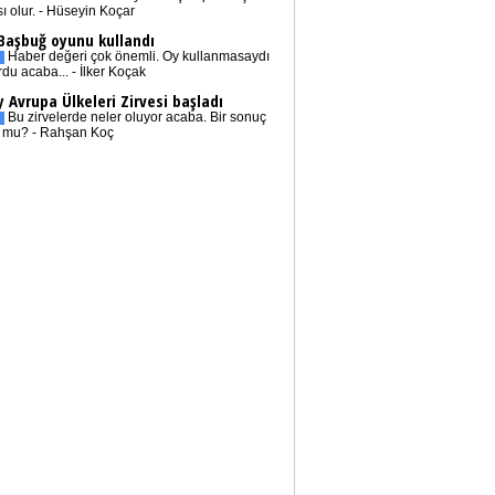
sı olur. - Hüseyin Koçar
 Başbuğ oyunu kullandı
Haber değeri çok önemli. Oy kullanmasaydı
rdu acaba... - İlker Koçak
 Avrupa Ülkeleri Zirvesi başladı
Bu zirvelerde neler oluyor acaba. Bir sonuç
r mu? - Rahşan Koç