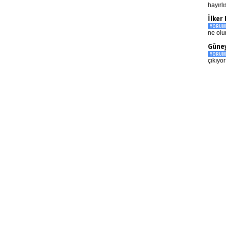
hayırlı
İlker
YORUM
ne olu
Güney
YORUM
çıkıyo