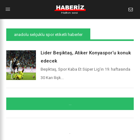
anadolu selçuklu spor etiketli haberler
Lider Beşiktaş, Atiker Konyaspor’u konuk
edecek
Beşiktaş, Spor Kaba Et Süper Lig’in 19. haftasında
30 Karı Ilişk...
...
.