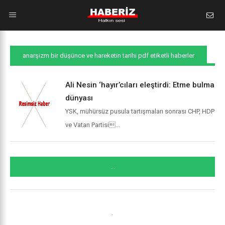
anarşizm bir düşünce ve hareketin tarihi pdf etiketli haberler
Ali Nesin ‘hayır’cıları eleştirdi: Etme bulma
dünyası
YSK, mühürsüz pusula tartışmaları sonrası CHP, HDP
ve Vatan Partisi...
...
.