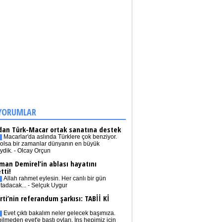
YORUMLAR
dan Türk-Macar ortak sanatına destek
Macarlar'da aslında Türklere çok benziyor.
olsa bir zamanlar dünyanın en büyük
iydik. - Olcay Orçun
man Demirel’in ablası hayatını
tti!
Allah rahmet eylesin. Her canlı bir gün
tadacak... - Selçuk Uygur
rti’nin referandum şarkısı: TABİİ Kİ
Evet çıktı bakalım neler gelecek başımıza.
bilmeden evet'e bastı oyları. İnş hepimiz için