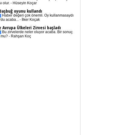
sı olur. - Hüseyin Koçar
 Başbuğ oyunu kullandı
Haber değeri çok önemli. Oy kullanmasaydı
rdu acaba... - İlker Koçak
 Avrupa Ülkeleri Zirvesi başladı
Bu zirvelerde neler oluyor acaba. Bir sonuç
r mu? - Rahşan Koç