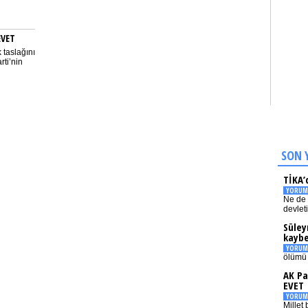
EVET
 taslağını
rti’nin
SON 
TİKA’
YORUM
Ne de 
devlet
Süley
kaybe
YORUM
ölümü 
AK Pa
EVET
YORUM
Millet 