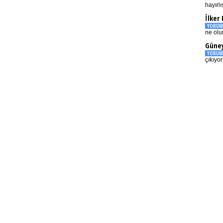
hayırlı
İlker
YORUM
ne olu
Güney
YORUM
çıkıyo