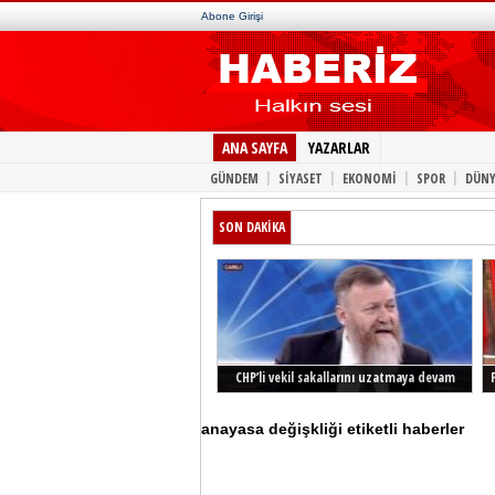
Abone Girişi
ANA SAYFA
YAZARLAR
|
|
|
|
GÜNDEM
SİYASET
EKONOMİ
SPOR
DÜNY
SON DAKİKA
CHP’li vekil sakallarını uzatmaya devam
ediyor
anayasa değişkliği etiketli haberler