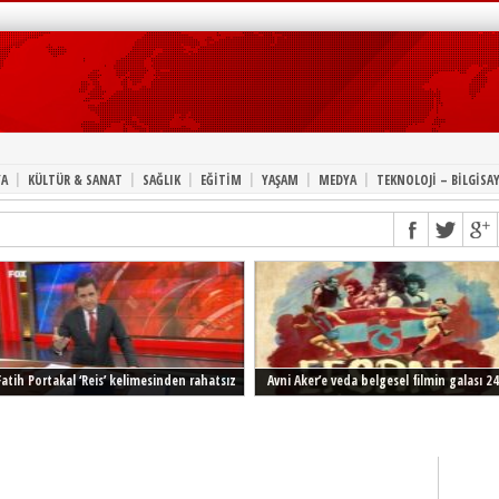
|
|
|
|
|
|
A
KÜLTÜR & SANAT
SAĞLIK
EĞİTİM
YAŞAM
MEDYA
TEKNOLOJİ – BİLGİSA
Fatih Portakal ‘Reis’ kelimesinden rahatsız
Avni Aker’e veda belgesel filmin galası 24
Şubat’ta İstanbul’da