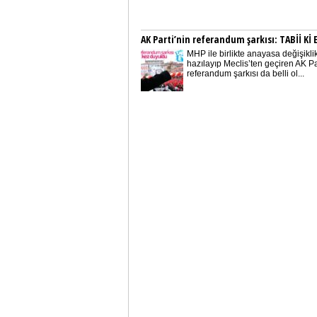
AK Parti’nin referandum şarkısı: TABİİ Kİ 
MHP ile birlikte anayasa değişiklik
hazılayıp Meclis’ten geçiren AK Pa
referandum şarkısı da belli ol...