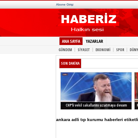
Abone Girişi
ANA SAYFA
YAZARLAR
|
|
|
|
GÜNDEM
SİYASET
EKONOMİ
SPOR
DÜNY
SON DAKİKA
CHP’li vekil sakallarını uzatmaya devam
ediyor
ankara adli tıp kurumu haberleri etiketl