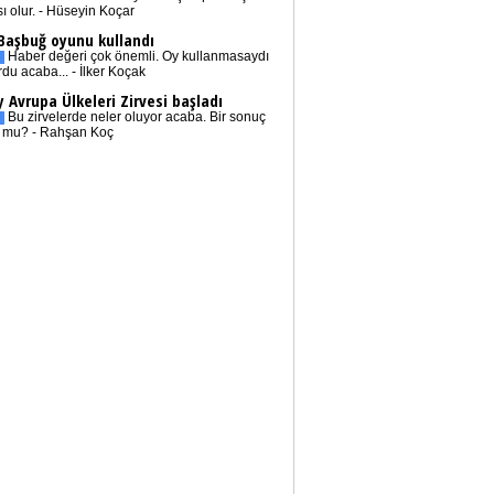
sı olur. - Hüseyin Koçar
 Başbuğ oyunu kullandı
Haber değeri çok önemli. Oy kullanmasaydı
rdu acaba... - İlker Koçak
 Avrupa Ülkeleri Zirvesi başladı
Bu zirvelerde neler oluyor acaba. Bir sonuç
r mu? - Rahşan Koç