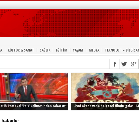
|
|
|
|
|
|
A
KÜLTÜR & SANAT
SAĞLIK
EĞİTİM
YAŞAM
MEDYA
TEKNOLOJİ – BİLGİSA
Fatih Portakal ‘Reis’ kelimesinden rahatsız
Avni Aker’e veda belgesel filmin galası 24
Şubat’ta İstanbul’da
i haberler