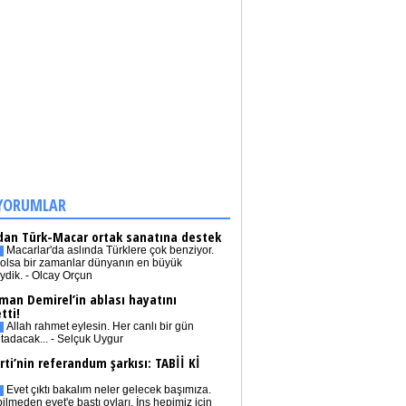
YORUMLAR
dan Türk-Macar ortak sanatına destek
Macarlar'da aslında Türklere çok benziyor.
olsa bir zamanlar dünyanın en büyük
iydik. - Olcay Orçun
man Demirel’in ablası hayatını
tti!
Allah rahmet eylesin. Her canlı bir gün
tadacak... - Selçuk Uygur
rti’nin referandum şarkısı: TABİİ Kİ
Evet çıktı bakalım neler gelecek başımıza.
bilmeden evet'e bastı oyları. İnş hepimiz için