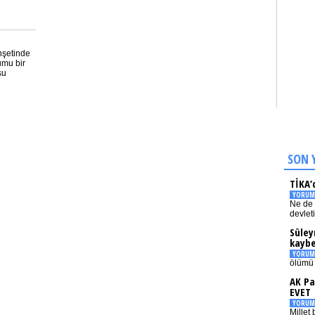
nşetinde
rumu bir
şu
SON 
TİKA’
YORUM
Ne de 
devlet
Süley
kaybe
YORUM
ölümü 
AK Pa
EVET
YORUM
Millet 