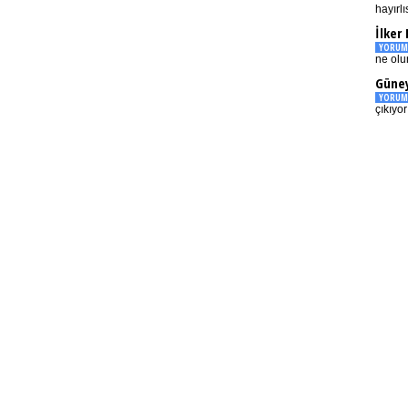
hayırlı
İlker
YORUM
ne olu
Güney
YORUM
çıkıyo