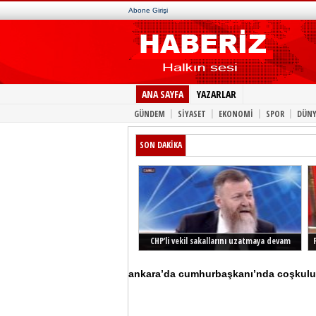
Abone Girişi
ANA SAYFA
YAZARLAR
|
|
|
|
GÜNDEM
SİYASET
EKONOMİ
SPOR
DÜNY
SON DAKİKA
CHP’li vekil sakallarını uzatmaya devam
ediyor
ankara’da cumhurbaşkanı’nda coşkulu k