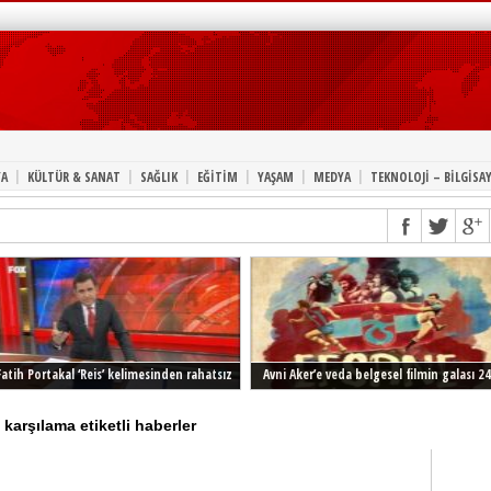
|
|
|
|
|
|
A
KÜLTÜR & SANAT
SAĞLIK
EĞİTİM
YAŞAM
MEDYA
TEKNOLOJİ – BİLGİSA
Fatih Portakal ‘Reis’ kelimesinden rahatsız
Avni Aker’e veda belgesel filmin galası 24
Şubat’ta İstanbul’da
arşılama etiketli haberler