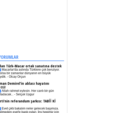
YORUMLAR
dan Türk-Macar ortak sanatına destek
Macarlar'da aslında Türklere çok benziyor.
olsa bir zamanlar dünyanın en büyük
iydik. - Olcay Orçun
man Demirel’in ablası hayatını
tti!
Allah rahmet eylesin. Her canlı bir gün
tadacak... - Selçuk Uygur
rti’nin referandum şarkısı: TABİİ Kİ
Evet çıktı bakalım neler gelecek başımıza.
bilmeden evet'e bastı oyları. İnş hepimiz için