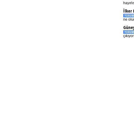
hayırlı
İlker
YORUM
ne olu
Güney
YORUM
çıkıyo