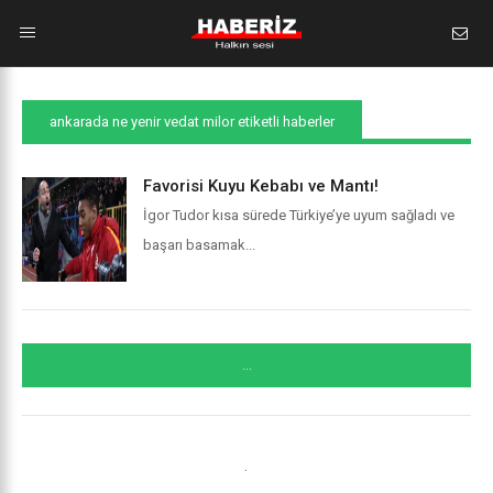
ankarada ne yenir vedat milor etiketli haberler
Favorisi Kuyu Kebabı ve Mantı!
İgor Tudor kısa sürede Türkiye’ye uyum sağladı ve
başarı basamak...
...
.