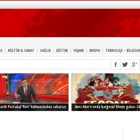
|
|
|
|
|
|
A
KÜLTÜR & SANAT
SAĞLIK
EĞİTİM
YAŞAM
MEDYA
TEKNOLOJİ – BİLGİSA
Fatih Portakal ‘Reis’ kelimesinden rahatsız
Avni Aker’e veda belgesel filmin galası 24
Şubat’ta İstanbul’da