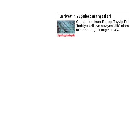
Hürriyet’in 28 Şubat manşetleri
Cumhurbaşkanı Recep Tayyip Er
“terbiyesizlik ve seviyesizlik” olar
nitelendirdiği Hürriyet’in &#...