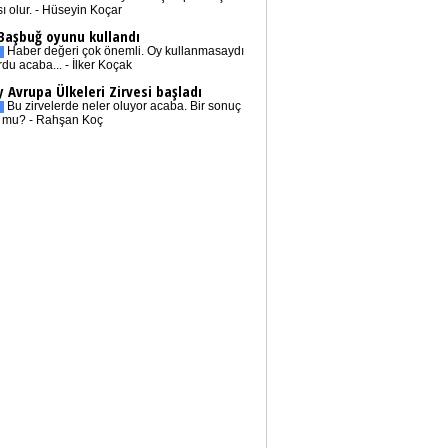
sı olur. - Hüseyin Koçar
 Başbuğ oyunu kullandı
Haber değeri çok önemli. Oy kullanmasaydı
rdu acaba... - İlker Koçak
 Avrupa Ülkeleri Zirvesi başladı
Bu zirvelerde neler oluyor acaba. Bir sonuç
r mu? - Rahşan Koç