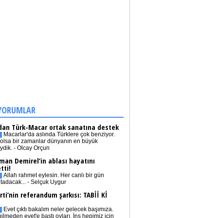
YORUMLAR
dan Türk-Macar ortak sanatına destek
Macarlar'da aslında Türklere çok benziyor.
olsa bir zamanlar dünyanın en büyük
iydik. - Olcay Orçun
man Demirel’in ablası hayatını
tti!
Allah rahmet eylesin. Her canlı bir gün
tadacak... - Selçuk Uygur
rti’nin referandum şarkısı: TABİİ Kİ
Evet çıktı bakalım neler gelecek başımıza.
bilmeden evet'e bastı oyları. İnş hepimiz için