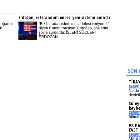
Erdoğan, referandum öncesi yeni sistemi anlattı
doğan’ın
“Biz burada sistem mücadelesi veriyoruz”
ak
diyen Cumhurbaşkanı Erdoğan, sözlerini
şöyle sürdürdü: İŞLERİ GÜÇLERİ
ERDOĞAN...
SON 
TİKA’
YORUM
Ne de 
devlet
Süley
kaybe
YORUM
ölümü 
AK Pa
EVET
YORUM
Millet 