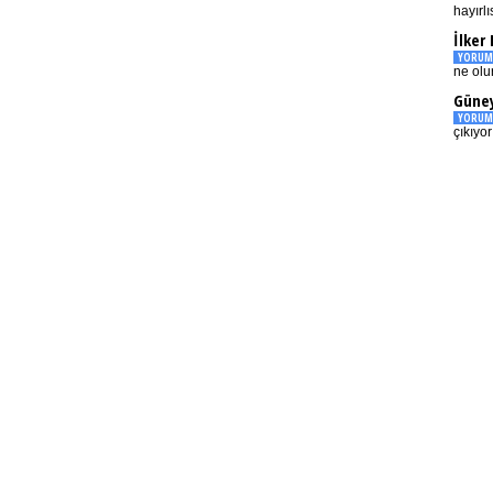
hayırlı
İlker
YORUM
ne olu
Güney
YORUM
çıkıyo