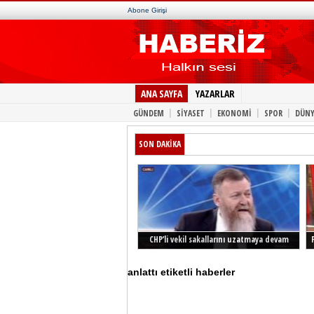
Abone Girişi
ANA SAYFA
YAZARLAR
|
|
|
|
GÜNDEM
SİYASET
EKONOMİ
SPOR
DÜNY
SON DAKİKA
CHP’li vekil sakallarını uzatmaya devam
ediyor
anlattı etiketli haberler