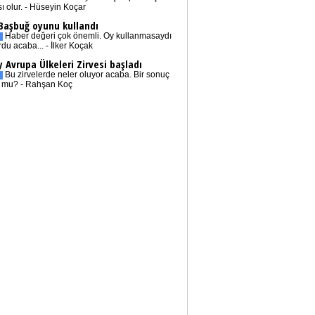
sı olur. - Hüseyin Koçar
 Başbuğ oyunu kullandı
Haber değeri çok önemli. Oy kullanmasaydı
rdu acaba... - İlker Koçak
 Avrupa Ülkeleri Zirvesi başladı
Bu zirvelerde neler oluyor acaba. Bir sonuç
r mu? - Rahşan Koç