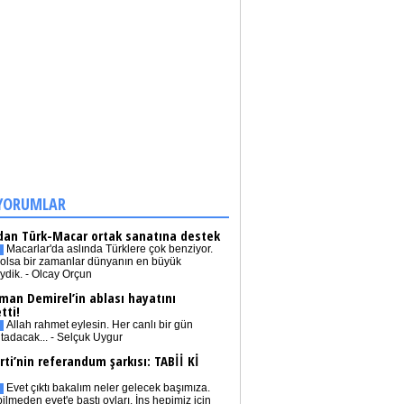
YORUMLAR
dan Türk-Macar ortak sanatına destek
Macarlar'da aslında Türklere çok benziyor.
olsa bir zamanlar dünyanın en büyük
iydik. - Olcay Orçun
man Demirel’in ablası hayatını
tti!
Allah rahmet eylesin. Her canlı bir gün
tadacak... - Selçuk Uygur
rti’nin referandum şarkısı: TABİİ Kİ
Evet çıktı bakalım neler gelecek başımıza.
bilmeden evet'e bastı oyları. İnş hepimiz için