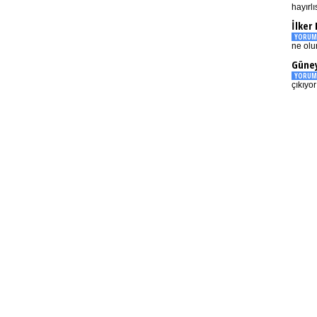
hayırlı
İlker
YORUM
ne olu
Güney
YORUM
çıkıyo