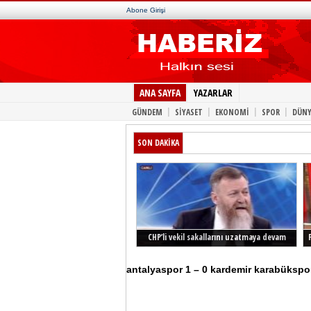
Abone Girişi
ANA SAYFA
YAZARLAR
|
|
|
|
GÜNDEM
SİYASET
EKONOMİ
SPOR
DÜNY
SON DAKİKA
CHP’li vekil sakallarını uzatmaya devam
ediyor
antalyaspor 1 – 0 kardemir karabükspor 