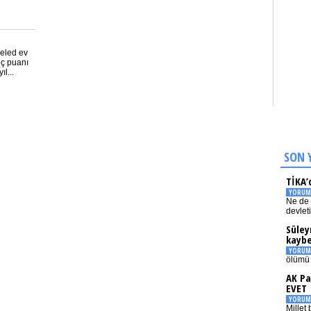
eled ev
üç puanı
l...
SON 
TİKA’
YORUM
Ne de 
devlet
Süley
kaybe
YORUM
ölümü 
AK Pa
EVET
YORUM
Millet 