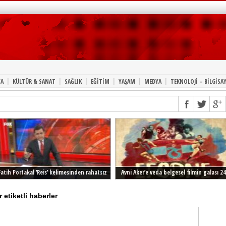
|
|
|
|
|
|
A
KÜLTÜR & SANAT
SAĞLIK
EĞİTİM
YAŞAM
MEDYA
TEKNOLOJİ – BİLGİSA
Fatih Portakal ‘Reis’ kelimesinden rahatsız
Avni Aker’e veda belgesel filmin galası 24
Şubat’ta İstanbul’da
etiketli haberler