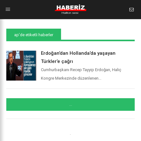
ap’de etiketli haberler
Erdoğan’dan Hollanda’da yaşayan
Türkler’e çağrı
Cumhurbaşkanı Recep Tayyip Erdoğan, Haliç
Kongre Merkezinde düzenlenen...
...
.