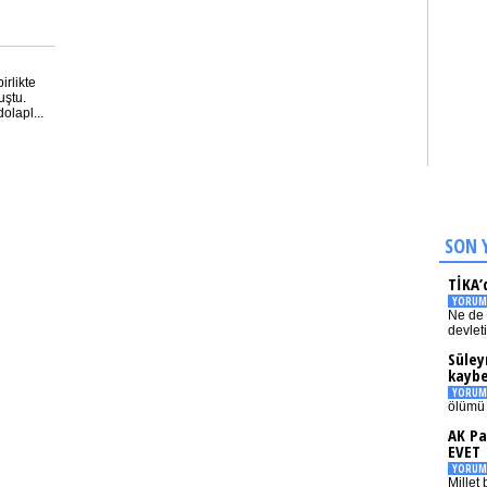
irlikte
uştu.
olapl...
SON 
TİKA’
YORUM
Ne de 
devlet
Süley
kaybe
YORUM
ölümü 
AK Pa
EVET
YORUM
Millet 