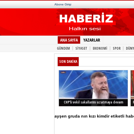
Abone Girişi
ANA SAYFA
YAZARLAR
|
|
|
|
GÜNDEM
SİYASET
EKONOMİ
SPOR
DÜNY
SON DAKİKA
CHP’li vekil sakallarını uzatmaya devam
ediyor
ayşen gruda nın kızı kimdir etiketli hab