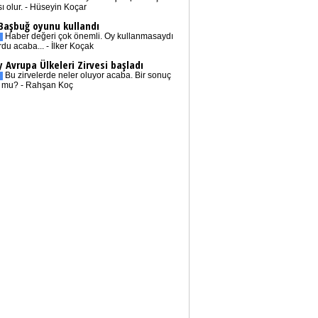
sı olur. - Hüseyin Koçar
 Başbuğ oyunu kullandı
Haber değeri çok önemli. Oy kullanmasaydı
rdu acaba... - İlker Koçak
 Avrupa Ülkeleri Zirvesi başladı
Bu zirvelerde neler oluyor acaba. Bir sonuç
r mu? - Rahşan Koç