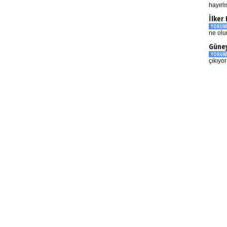
hayırlı
İlker
YORUM
ne olu
Güney
YORUM
çıkıyo