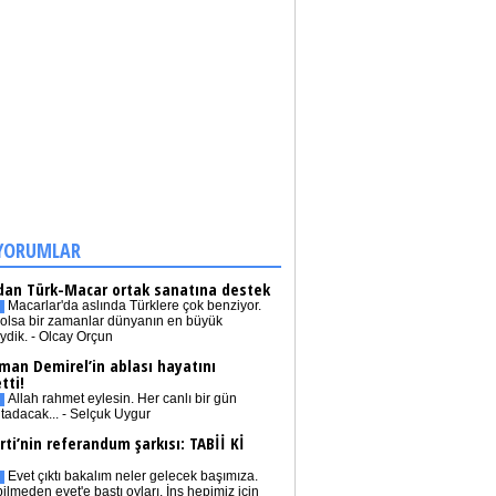
YORUMLAR
dan Türk-Macar ortak sanatına destek
Macarlar'da aslında Türklere çok benziyor.
olsa bir zamanlar dünyanın en büyük
iydik. - Olcay Orçun
man Demirel’in ablası hayatını
tti!
Allah rahmet eylesin. Her canlı bir gün
tadacak... - Selçuk Uygur
rti’nin referandum şarkısı: TABİİ Kİ
Evet çıktı bakalım neler gelecek başımıza.
bilmeden evet'e bastı oyları. İnş hepimiz için