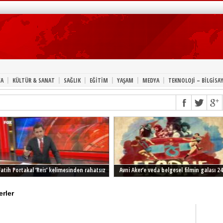
|
|
|
|
|
|
A
KÜLTÜR & SANAT
SAĞLIK
EĞİTİM
YAŞAM
MEDYA
TEKNOLOJİ – BİLGİSA
Fatih Portakal ‘Reis’ kelimesinden rahatsız
Avni Aker’e veda belgesel filmin galası 24
Şubat’ta İstanbul’da
erler