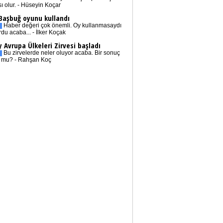
sı olur. - Hüseyin Koçar
 Başbuğ oyunu kullandı
Haber değeri çok önemli. Oy kullanmasaydı
rdu acaba... - İlker Koçak
 Avrupa Ülkeleri Zirvesi başladı
Bu zirvelerde neler oluyor acaba. Bir sonuç
r mu? - Rahşan Koç