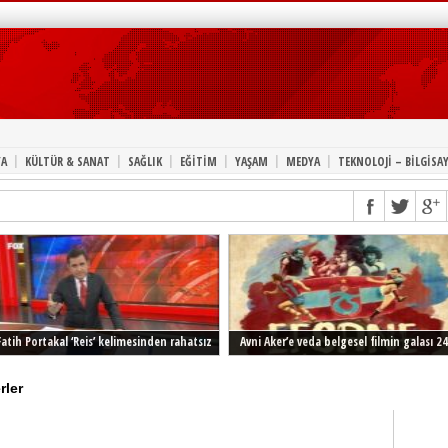
|
|
|
|
|
|
A
KÜLTÜR & SANAT
SAĞLIK
EĞİTİM
YAŞAM
MEDYA
TEKNOLOJİ – BİLGİSA
Fatih Portakal ‘Reis’ kelimesinden rahatsız
Avni Aker’e veda belgesel filmin galası 24
Şubat’ta İstanbul’da
rler