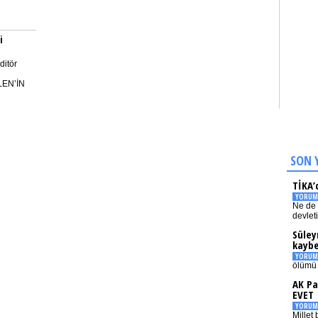
i
ditör
LEN’İN
SON 
TİKA’
YORUM
Ne de 
devlet
Süley
kaybe
YORUM
ölümü 
AK Pa
EVET
YORUM
Millet 