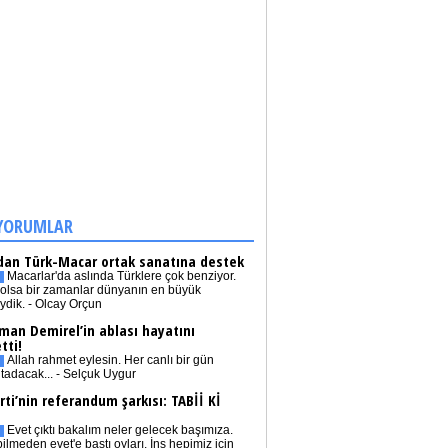
YORUMLAR
dan Türk-Macar ortak sanatına destek
Macarlar'da aslında Türklere çok benziyor.
olsa bir zamanlar dünyanın en büyük
iydik. - Olcay Orçun
man Demirel’in ablası hayatını
tti!
Allah rahmet eylesin. Her canlı bir gün
tadacak... - Selçuk Uygur
rti’nin referandum şarkısı: TABİİ Kİ
Evet çıktı bakalım neler gelecek başımıza.
bilmeden evet'e bastı oyları. İnş hepimiz için