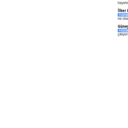
hayırlı
İlker
YORUM
ne olu
Güney
YORUM
çıkıyo