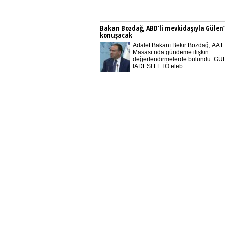
Bakan Bozdağ, ABD’li mevkidaşıyla Gülen’
konuşacak
Adalet Bakanı Bekir Bozdağ, AA E
Masası’nda gündeme ilişkin
değerlendirmelerde bulundu. GÜ
İADESİ FETÖ eleb...