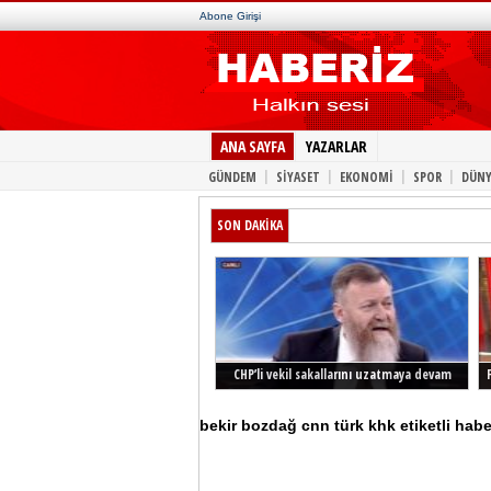
Abone Girişi
ANA SAYFA
YAZARLAR
|
|
|
|
GÜNDEM
SİYASET
EKONOMİ
SPOR
DÜNY
SON DAKİKA
CHP’li vekil sakallarını uzatmaya devam
ediyor
bekir bozdağ cnn türk khk etiketli habe