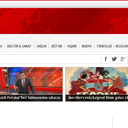
|
|
|
|
|
|
A
KÜLTÜR & SANAT
SAĞLIK
EĞİTİM
YAŞAM
MEDYA
TEKNOLOJİ – BİLGİSA
Fatih Portakal ‘Reis’ kelimesinden rahatsız
Avni Aker’e veda belgesel filmin galası 24
Şubat’ta İstanbul’da