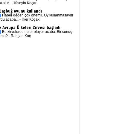
sı olur. - Hüseyin Koçar
 Başbuğ oyunu kullandı
Haber değeri çok önemli. Oy kullanmasaydı
rdu acaba... - İlker Koçak
 Avrupa Ülkeleri Zirvesi başladı
Bu zirvelerde neler oluyor acaba. Bir sonuç
r mu? - Rahşan Koç