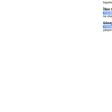
hayırlı
İlker
YORUM
ne olu
Güney
YORUM
çıkıyo