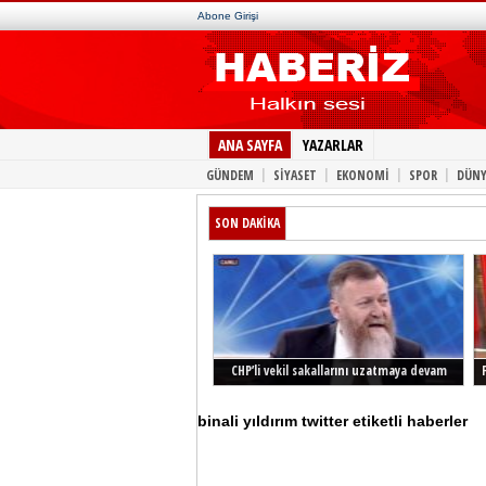
Abone Girişi
ANA SAYFA
YAZARLAR
|
|
|
|
GÜNDEM
SİYASET
EKONOMİ
SPOR
DÜNY
SON DAKİKA
CHP’li vekil sakallarını uzatmaya devam
ediyor
binali yıldırım twitter etiketli haberler