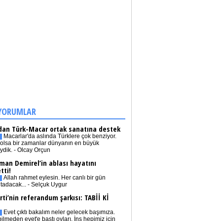
YORUMLAR
dan Türk-Macar ortak sanatına destek
Macarlar'da aslında Türklere çok benziyor.
olsa bir zamanlar dünyanın en büyük
iydik. - Olcay Orçun
man Demirel’in ablası hayatını
tti!
Allah rahmet eylesin. Her canlı bir gün
tadacak... - Selçuk Uygur
rti’nin referandum şarkısı: TABİİ Kİ
Evet çıktı bakalım neler gelecek başımıza.
bilmeden evet'e bastı oyları. İnş hepimiz için