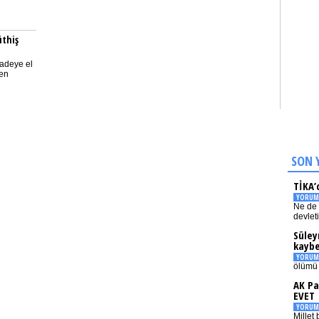
üthiş
radeye el
ren
SON 
TİKA’
YORUM
Ne de 
devlet
Süley
kaybe
YORUM
ölümü 
AK Pa
EVET
YORUM
Millet 