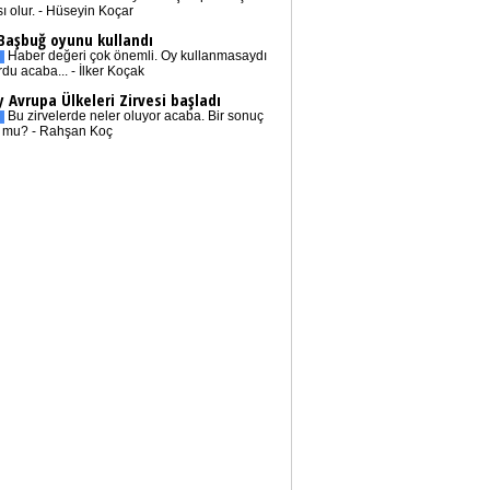
sı olur. - Hüseyin Koçar
 Başbuğ oyunu kullandı
Haber değeri çok önemli. Oy kullanmasaydı
rdu acaba... - İlker Koçak
 Avrupa Ülkeleri Zirvesi başladı
Bu zirvelerde neler oluyor acaba. Bir sonuç
r mu? - Rahşan Koç