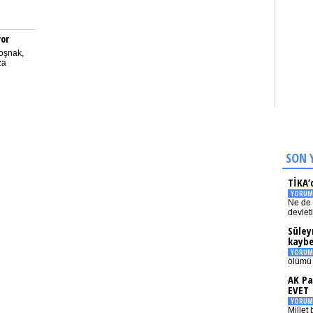
yor
oşnak,
za
SON 
TİKA’
YORUM
Ne de 
devlet
Süley
kaybe
YORUM
ölümü 
AK Pa
EVET
YORUM
Millet 