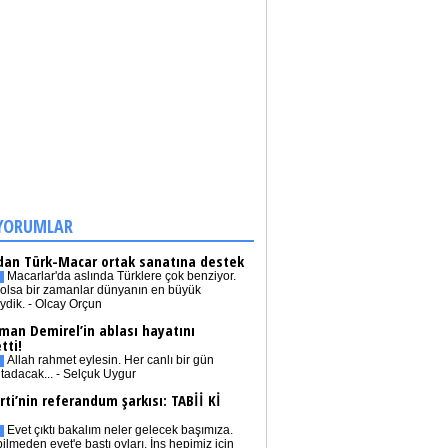
YORUMLAR
dan Türk-Macar ortak sanatına destek
Macarlar'da aslında Türklere çok benziyor.
olsa bir zamanlar dünyanın en büyük
iydik. - Olcay Orçun
man Demirel’in ablası hayatını
tti!
Allah rahmet eylesin. Her canlı bir gün
tadacak... - Selçuk Uygur
rti’nin referandum şarkısı: TABİİ Kİ
Evet çıktı bakalım neler gelecek başımıza.
bilmeden evet'e bastı oyları. İnş hepimiz için