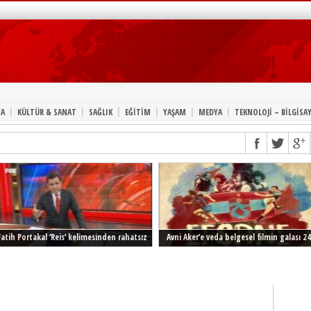
|
|
|
|
|
|
A
KÜLTÜR & SANAT
SAĞLIK
EĞİTİM
YAŞAM
MEDYA
TEKNOLOJİ – BİLGİSA
Fatih Portakal ‘Reis’ kelimesinden rahatsız
Avni Aker’e veda belgesel filmin galası 24
Şubat’ta İstanbul’da