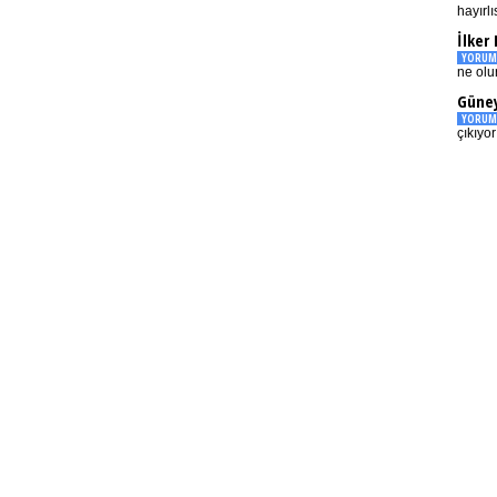
hayırlı
İlker
YORUM
ne olu
Güney
YORUM
çıkıyo