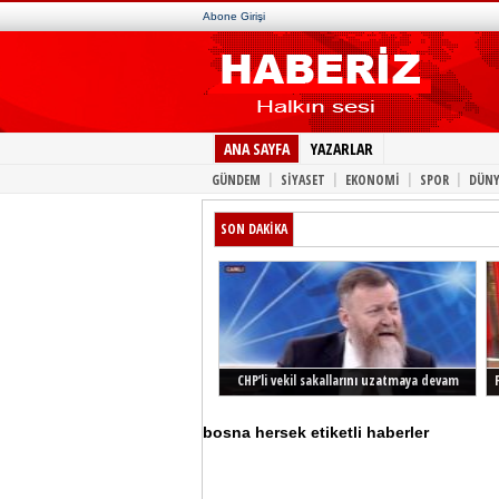
Abone Girişi
ANA SAYFA
YAZARLAR
|
|
|
|
GÜNDEM
SİYASET
EKONOMİ
SPOR
DÜNY
SON DAKİKA
CHP’li vekil sakallarını uzatmaya devam
ediyor
bosna hersek etiketli haberler