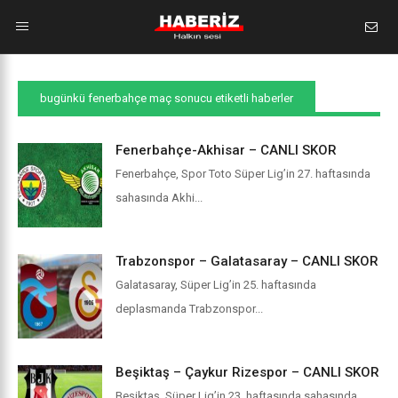
bugünkü fenerbahçe maç sonucu etiketli haberler
Fenerbahçe-Akhisar – CANLI SKOR
Fenerbahçe, Spor Toto Süper Lig’in 27. haftasında
sahasında Akhi...
Trabzonspor – Galatasaray – CANLI SKOR
Galatasaray, Süper Lig’in 25. haftasında
deplasmanda Trabzonspor...
Beşiktaş – Çaykur Rizespor – CANLI SKOR
Beşiktaş, Süper Lig’in 23. haftasında sahasında