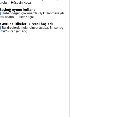
sı olur. - Hüseyin Koçar
 Başbuğ oyunu kullandı
Haber değeri çok önemli. Oy kullanmasaydı
rdu acaba... - İlker Koçak
 Avrupa Ülkeleri Zirvesi başladı
Bu zirvelerde neler oluyor acaba. Bir sonuç
r mu? - Rahşan Koç