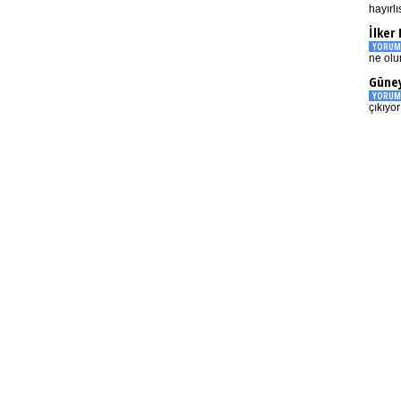
hayırlı
İlker
YORUM
ne olu
Güney
YORUM
çıkıyo