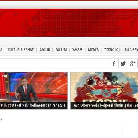
|
|
|
|
|
|
A
KÜLTÜR & SANAT
SAĞLIK
EĞİTİM
YAŞAM
MEDYA
TEKNOLOJİ – BİLGİSA
Fatih Portakal ‘Reis’ kelimesinden rahatsız
Avni Aker’e veda belgesel filmin galası 24
Şubat’ta İstanbul’da
r