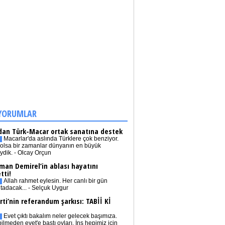
YORUMLAR
dan Türk-Macar ortak sanatına destek
Macarlar'da aslında Türklere çok benziyor.
olsa bir zamanlar dünyanın en büyük
iydik. - Olcay Orçun
man Demirel’in ablası hayatını
tti!
Allah rahmet eylesin. Her canlı bir gün
tadacak... - Selçuk Uygur
rti’nin referandum şarkısı: TABİİ Kİ
Evet çıktı bakalım neler gelecek başımıza.
bilmeden evet'e bastı oyları. İnş hepimiz için