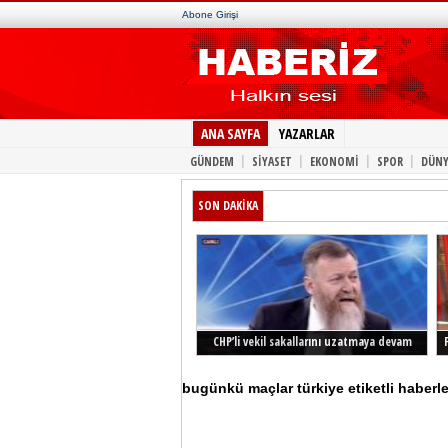
Abone Girişi
ANA SAYFA
YAZARLAR
|
|
|
|
GÜNDEM
SİYASET
EKONOMİ
SPOR
DÜNY
SON DAKİKA
CHP’li vekil sakallarını uzatmaya devam
ediyor
bugünkü maçlar türkiye etiketli haberle