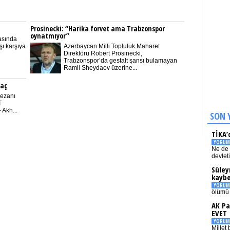
Prosinecki: “Harika forvet ama Trabzonspor
oynatmıyor”
tasında
ı karşıya
Azerbaycan Milli Topluluk Maharet
Direktörü Robert Prosinecki,
Trabzonspor’da gestalt şansı bulamayan
Ramil Sheydaev üzerine...
kaç
 ezanı
T
 Akh...
SON 
TİKA’
YORUM
Ne de 
devlet
Süley
kaybe
YORUM
ölümü 
AK Pa
EVET
YORUM
Millet 