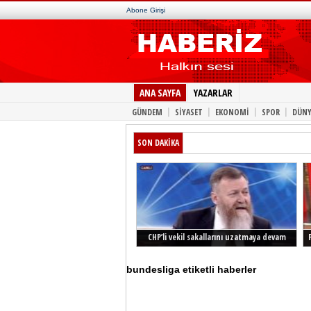
Abone Girişi
ANA SAYFA
YAZARLAR
|
|
|
|
GÜNDEM
SİYASET
EKONOMİ
SPOR
DÜNY
SON DAKİKA
CHP’li vekil sakallarını uzatmaya devam
ediyor
bundesliga etiketli haberler