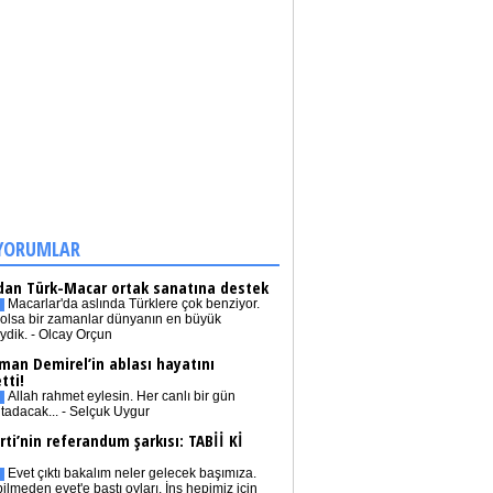
YORUMLAR
dan Türk-Macar ortak sanatına destek
Macarlar'da aslında Türklere çok benziyor.
olsa bir zamanlar dünyanın en büyük
iydik. - Olcay Orçun
man Demirel’in ablası hayatını
tti!
Allah rahmet eylesin. Her canlı bir gün
tadacak... - Selçuk Uygur
rti’nin referandum şarkısı: TABİİ Kİ
Evet çıktı bakalım neler gelecek başımıza.
bilmeden evet'e bastı oyları. İnş hepimiz için