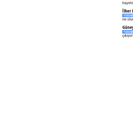
hayırlı
İlker
YORUM
ne olu
Güney
YORUM
çıkıyo