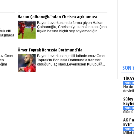
m
Hakan Çalhanoğlu’ndan Chelsea açıklaması
Bayer Leverkusen’de forma giyen Hakan
,
Çalhanoğlu, Chelsea’ye transfer olacağına
k etti.
ilişkin basına hiçbir şey söylemediğin...
ılaşmada
Ömer Toprak Borussia Dortmund’da
muz Ömer
Bayer Leverkusen, milli futbolcumuz Ömer
ren
Toprak’ın Borussia Dortmund’a transfer
ğini
olduğunu açıkladı.Leverkusen Kulübü...
SON 
TİKA’
YORUM
Ne de 
devlet
Süley
kaybe
YORUM
ölümü 
AK Pa
EVET
YORUM
Millet 