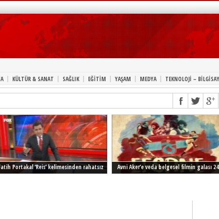
|
|
|
|
|
|
A
KÜLTÜR & SANAT
SAĞLIK
EĞİTİM
YAŞAM
MEDYA
TEKNOLOJİ – BİLGİSA
Fatih Portakal ‘Reis’ kelimesinden rahatsız
Avni Aker’e veda belgesel filmin galası 24
Şubat’ta İstanbul’da