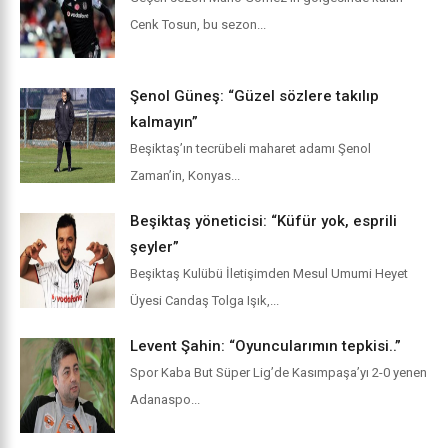
Cenk Tosun, bu sezon...
Şenol Güneş: “Güzel sözlere takılıp
kalmayın”
Beşiktaş’ın tecrübeli maharet adamı Şenol
Zaman’in, Konyas...
Beşiktaş yöneticisi: “Küfür yok, esprili
şeyler”
Beşiktaş Kulübü İletişimden Mesul Umumi Heyet
Üyesi Candaş Tolga Işık,...
Levent Şahin: “Oyuncularımın tepkisi..”
Spor Kaba But Süper Lig’de Kasımpaşa’yı 2-0 yenen
Adanaspo...