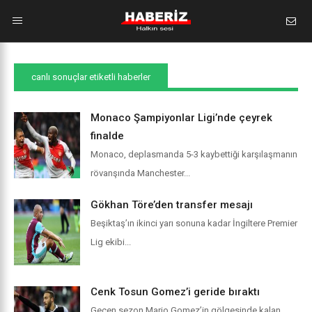
canlı sonuçlar etiketli haberler
Monaco Şampiyonlar Ligi’nde çeyrek
finalde
Monaco, deplasmanda 5-3 kaybettiği karşılaşmanın
rövanşında Manchester...
Gökhan Töre’den transfer mesajı
Beşiktaş’ın ikinci yarı sonuna kadar İngiltere Premier
Lig ekibi...
Cenk Tosun Gomez’i geride bıraktı
Geçen sezon Mario Gomez’in gölgesinde kalan