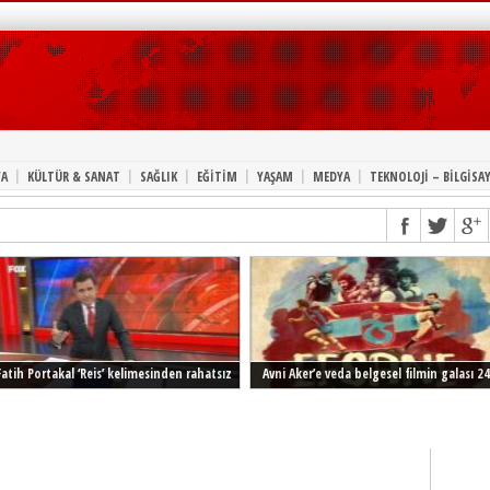
|
|
|
|
|
|
A
KÜLTÜR & SANAT
SAĞLIK
EĞİTİM
YAŞAM
MEDYA
TEKNOLOJİ – BİLGİSA
Fatih Portakal ‘Reis’ kelimesinden rahatsız
Avni Aker’e veda belgesel filmin galası 24
Şubat’ta İstanbul’da