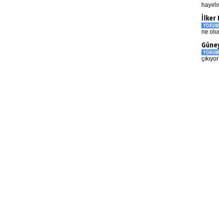
hayırlı
İlker
YORUM
ne olu
Güney
YORUM
çıkıyo