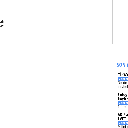
ılın
aylı
SON 
TİKA’
YORUM
Ne de 
devlet
Süley
kaybe
YORUM
ölümü 
AK Pa
EVET
YORUM
Millet 