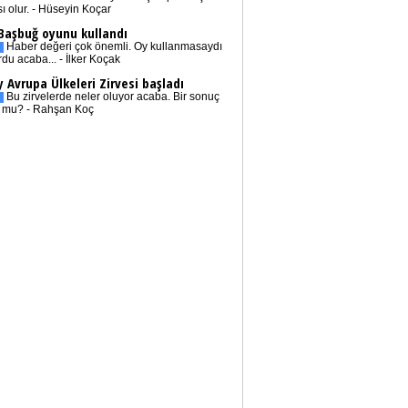
sı olur. - Hüseyin Koçar
 Başbuğ oyunu kullandı
Haber değeri çok önemli. Oy kullanmasaydı
rdu acaba... - İlker Koçak
 Avrupa Ülkeleri Zirvesi başladı
Bu zirvelerde neler oluyor acaba. Bir sonuç
r mu? - Rahşan Koç