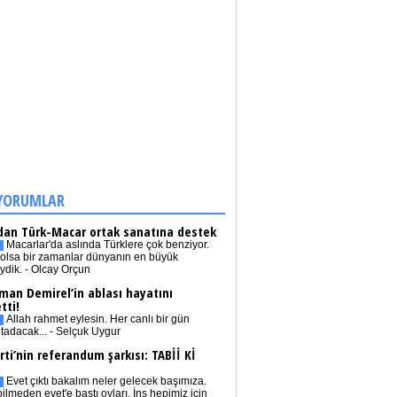
YORUMLAR
dan Türk-Macar ortak sanatına destek
Macarlar'da aslında Türklere çok benziyor.
olsa bir zamanlar dünyanın en büyük
iydik. - Olcay Orçun
man Demirel’in ablası hayatını
tti!
Allah rahmet eylesin. Her canlı bir gün
tadacak... - Selçuk Uygur
rti’nin referandum şarkısı: TABİİ Kİ
Evet çıktı bakalım neler gelecek başımıza.
bilmeden evet'e bastı oyları. İnş hepimiz için