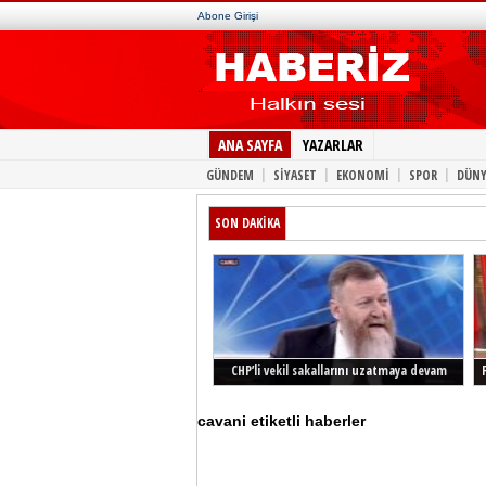
Abone Girişi
ANA SAYFA
YAZARLAR
|
|
|
|
GÜNDEM
SİYASET
EKONOMİ
SPOR
DÜNY
SON DAKİKA
CHP’li vekil sakallarını uzatmaya devam
ediyor
cavani etiketli haberler