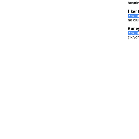
hayırlı
İlker
YORUM
ne olu
Güney
YORUM
çıkıyo