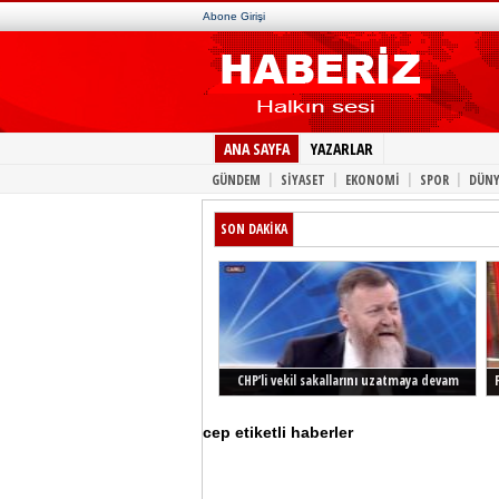
Abone Girişi
ANA SAYFA
YAZARLAR
|
|
|
|
GÜNDEM
SİYASET
EKONOMİ
SPOR
DÜNY
SON DAKİKA
CHP’li vekil sakallarını uzatmaya devam
ediyor
cep etiketli haberler