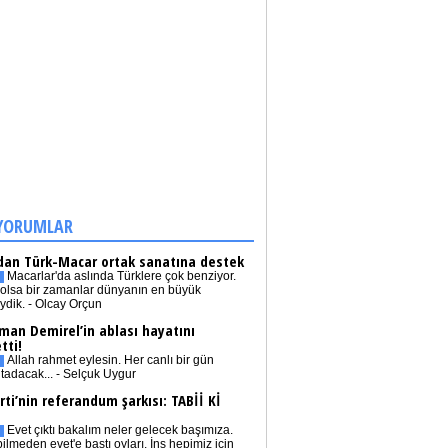
YORUMLAR
dan Türk-Macar ortak sanatına destek
Macarlar'da aslında Türklere çok benziyor.
olsa bir zamanlar dünyanın en büyük
iydik. - Olcay Orçun
man Demirel’in ablası hayatını
tti!
Allah rahmet eylesin. Her canlı bir gün
tadacak... - Selçuk Uygur
rti’nin referandum şarkısı: TABİİ Kİ
Evet çıktı bakalım neler gelecek başımıza.
bilmeden evet'e bastı oyları. İnş hepimiz için