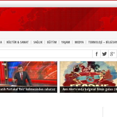
|
|
|
|
|
|
A
KÜLTÜR & SANAT
SAĞLIK
EĞİTİM
YAŞAM
MEDYA
TEKNOLOJİ – BİLGİSA
Fatih Portakal ‘Reis’ kelimesinden rahatsız
Avni Aker’e veda belgesel filmin galası 24
Şubat’ta İstanbul’da