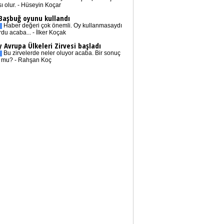
sı olur. - Hüseyin Koçar
 Başbuğ oyunu kullandı
Haber değeri çok önemli. Oy kullanmasaydı
rdu acaba... - İlker Koçak
 Avrupa Ülkeleri Zirvesi başladı
Bu zirvelerde neler oluyor acaba. Bir sonuç
r mu? - Rahşan Koç