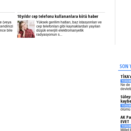
10 yıldır cep telefonu kullananlara kötü haber
de (veya
Yüksek gerilim hatları, baz istasyonları ve
kendinizi
cep telefonları gibi kaynaklardan yayılan
nce bile
düşük enerjili elektromanyetik
radyasyonun s...
SON 
TİKA’
YORUM
Ne de 
devlet
Süley
kaybe
YORUM
ölümü 
AK Pa
EVET
YORUM
Millet 