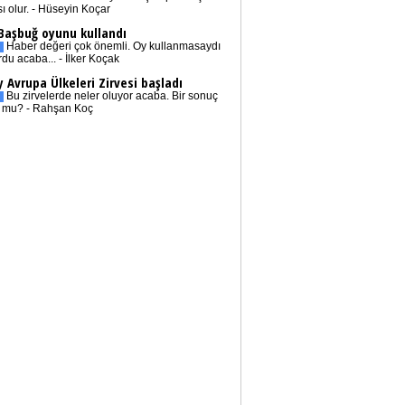
sı olur. - Hüseyin Koçar
 Başbuğ oyunu kullandı
Haber değeri çok önemli. Oy kullanmasaydı
rdu acaba... - İlker Koçak
 Avrupa Ülkeleri Zirvesi başladı
Bu zirvelerde neler oluyor acaba. Bir sonuç
r mu? - Rahşan Koç