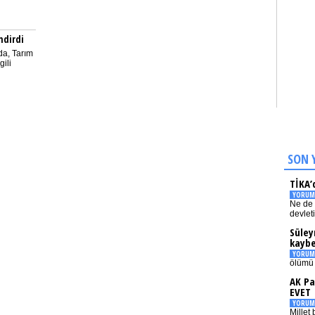
indirdi
da, Tarım
gili
SON 
TİKA’
YORUM
Ne de 
devlet
Süley
kaybe
YORUM
ölümü 
AK Pa
EVET
YORUM
Millet 