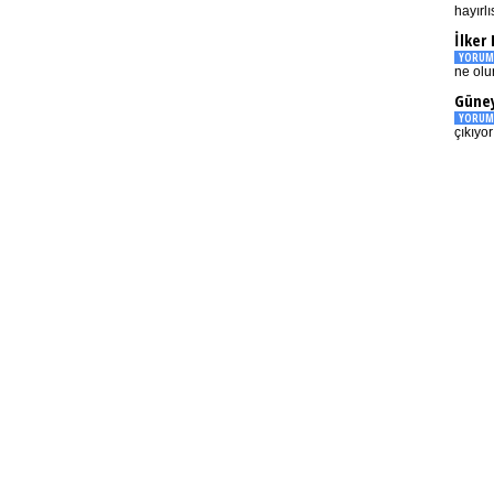
hayırlı
İlker
YORUM
ne olu
Güney
YORUM
çıkıyo