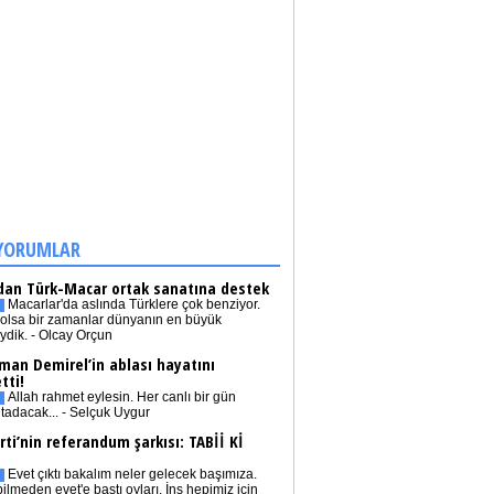
YORUMLAR
dan Türk-Macar ortak sanatına destek
Macarlar'da aslında Türklere çok benziyor.
olsa bir zamanlar dünyanın en büyük
iydik. - Olcay Orçun
man Demirel’in ablası hayatını
tti!
Allah rahmet eylesin. Her canlı bir gün
tadacak... - Selçuk Uygur
rti’nin referandum şarkısı: TABİİ Kİ
Evet çıktı bakalım neler gelecek başımıza.
bilmeden evet'e bastı oyları. İnş hepimiz için