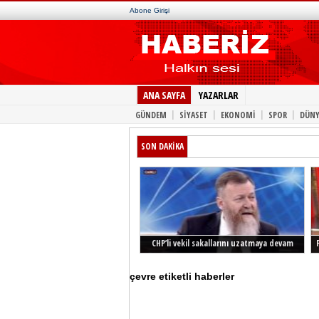
Abone Girişi
ANA SAYFA
YAZARLAR
|
|
|
|
GÜNDEM
SİYASET
EKONOMİ
SPOR
DÜNY
SON DAKİKA
CHP’li vekil sakallarını uzatmaya devam
ediyor
çevre etiketli haberler