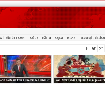
|
|
|
|
|
|
A
KÜLTÜR & SANAT
SAĞLIK
EĞİTİM
YAŞAM
MEDYA
TEKNOLOJİ – BİLGİSA
Fatih Portakal ‘Reis’ kelimesinden rahatsız
Avni Aker’e veda belgesel filmin galası 24
Şubat’ta İstanbul’da