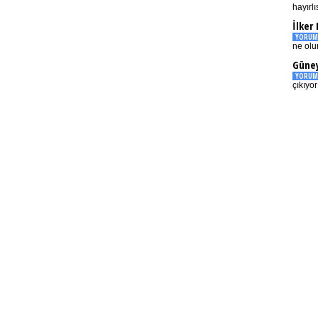
hayırlı
İlker
YORUM
ne olu
Güney
YORUM
çıkıyo