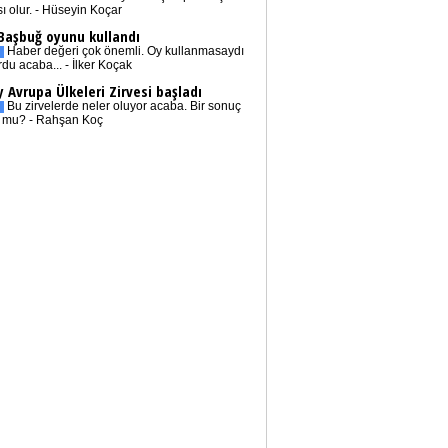
sı olur. - Hüseyin Koçar
 Başbuğ oyunu kullandı
Haber değeri çok önemli. Oy kullanmasaydı
rdu acaba... - İlker Koçak
 Avrupa Ülkeleri Zirvesi başladı
Bu zirvelerde neler oluyor acaba. Bir sonuç
r mu? - Rahşan Koç