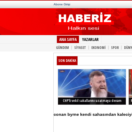
Abone Girişi
ANA SAYFA
YAZARLAR
|
|
|
|
GÜNDEM
SİYASET
EKONOMİ
SPOR
DÜNY
SON DAKİKA
CHP’li vekil sakallarını uzatmaya devam
ediyor
conan byrne kendi sahasından kaleciyi a