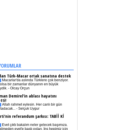
YORUMLAR
dan Türk-Macar ortak sanatına destek
Macarlar'da aslında Türklere çok benziyor.
olsa bir zamanlar dünyanın en büyük
iydik. - Olcay Orçun
man Demirel’in ablası hayatını
tti!
Allah rahmet eylesin. Her canlı bir gün
tadacak... - Selçuk Uygur
rti’nin referandum şarkısı: TABİİ Kİ
Evet çıktı bakalım neler gelecek başımıza.
bilmeden evet'e bastı oyları. İnş hepimiz için