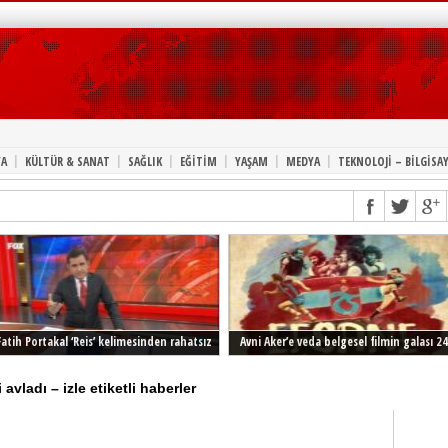
|
|
|
|
|
|
A
KÜLTÜR & SANAT
SAĞLIK
EĞİTİM
YAŞAM
MEDYA
TEKNOLOJİ – BİLGİSA
Fatih Portakal ‘Reis’ kelimesinden rahatsız
Avni Aker’e veda belgesel filmin galası 24
Şubat’ta İstanbul’da
vladı – izle etiketli haberler