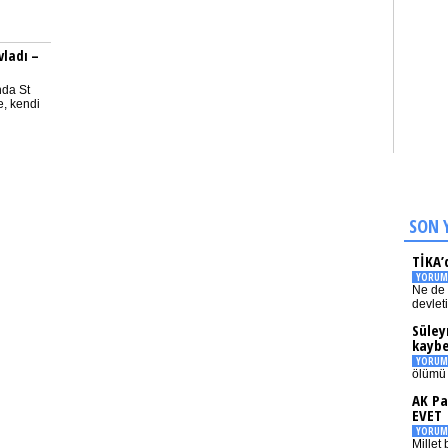
vladı –
nda St
e, kendi
SON 
TİKA’
YORUM
Ne de 
devlet
Süley
kaybe
YORUM
ölümü 
AK Pa
EVET
YORUM
Millet 