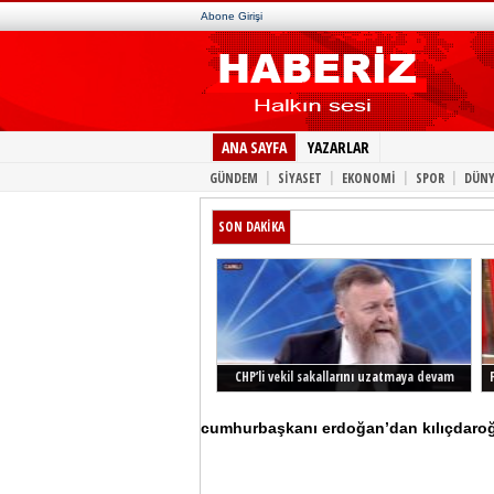
Abone Girişi
ANA SAYFA
YAZARLAR
|
|
|
|
GÜNDEM
SİYASET
EKONOMİ
SPOR
DÜNY
SON DAKİKA
CHP’li vekil sakallarını uzatmaya devam
ediyor
cumhurbaşkanı erdoğan’dan kılıçdaroğlu