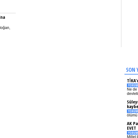
’na
doğan,
SON 
TİKA’
YORUM
Ne de 
devlet
Süley
kaybe
YORUM
ölümü 
AK Pa
EVET
YORUM
Millet 