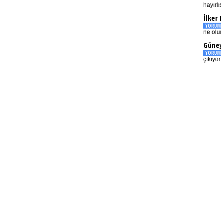
hayırlı
İlker
YORUM
ne olu
Güney
YORUM
çıkıyo