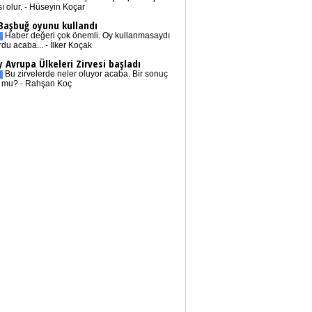
sı olur. - Hüseyin Koçar
 Başbuğ oyunu kullandı
Haber değeri çok önemli. Oy kullanmasaydı
rdu acaba... - İlker Koçak
 Avrupa Ülkeleri Zirvesi başladı
Bu zirvelerde neler oluyor acaba. Bir sonuç
r mu? - Rahşan Koç