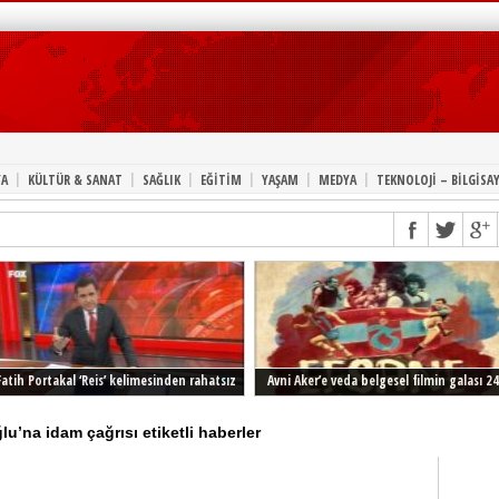
|
|
|
|
|
|
A
KÜLTÜR & SANAT
SAĞLIK
EĞİTİM
YAŞAM
MEDYA
TEKNOLOJİ – BİLGİSA
Fatih Portakal ‘Reis’ kelimesinden rahatsız
Avni Aker’e veda belgesel filmin galası 24
Şubat’ta İstanbul’da
’na idam çağrısı etiketli haberler