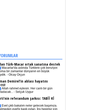
YORUMLAR
dan Türk-Macar ortak sanatına destek
Macarlar'da aslında Türklere çok benziyor.
olsa bir zamanlar dünyanın en büyük
iydik. - Olcay Orçun
man Demirel’in ablası hayatını
tti!
Allah rahmet eylesin. Her canlı bir gün
tadacak... - Selçuk Uygur
rti’nin referandum şarkısı: TABİİ Kİ
Evet çıktı bakalım neler gelecek başımıza.
bilmeden evet'e bastı oyları. İnş hepimiz için