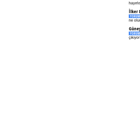
hayırlı
İlker
YORUM
ne olu
Güney
YORUM
çıkıyo