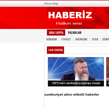
Abone Girişi
ANA SAYFA
YAZARLAR
|
|
|
|
GÜNDEM
SİYASET
EKONOMİ
SPOR
DÜNY
SON DAKİKA
CHP’li vekil sakallarını uzatmaya devam
ediyor
cumhuriyet altını etiketli haberler