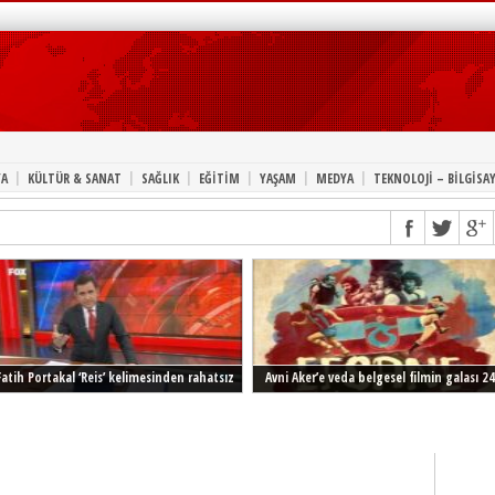
|
|
|
|
|
|
A
KÜLTÜR & SANAT
SAĞLIK
EĞİTİM
YAŞAM
MEDYA
TEKNOLOJİ – BİLGİSA
Fatih Portakal ‘Reis’ kelimesinden rahatsız
Avni Aker’e veda belgesel filmin galası 24
Şubat’ta İstanbul’da