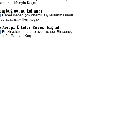
sı olur. - Hüseyin Koçar
 Başbuğ oyunu kullandı
Haber değeri çok önemli. Oy kullanmasaydı
rdu acaba... - İlker Koçak
 Avrupa Ülkeleri Zirvesi başladı
Bu zirvelerde neler oluyor acaba. Bir sonuç
r mu? - Rahşan Koç