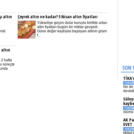
ı altın
Çeyrek altın ne kadar? 5 Nisan altın fiyatları
Yükselişe geçen dolar kuruyla birlikte artan
altın fiyatları bugün bir miktar gevşedi.
ndi.
Güne değer kaybıyla başlayan altının gram
f...
 altın
 3 hafta
Bu süreçte
SON 
ğunda
TİKA’
YORUM
Ne de 
devlet
Süley
kaybe
YORUM
ölümü 
AK Pa
EVET
YORUM
Millet 