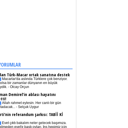
YORUMLAR
dan Türk-Macar ortak sanatına destek
Macarlar'da aslında Türklere çok benziyor.
olsa bir zamanlar dünyanın en büyük
iydik. - Olcay Orçun
man Demirel’in ablası hayatını
tti!
Allah rahmet eylesin. Her canlı bir gün
tadacak... - Selçuk Uygur
rti’nin referandum şarkısı: TABİİ Kİ
Evet çıktı bakalım neler gelecek başımıza.
bilmeden evet'e bastı oyları. İnş hepimiz için