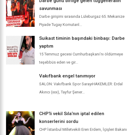
Darbe günü birliğe gelen tuğgeneralin
savunması
Darbe girişimi sırasında Lüleburgaz 65. Mekanize
Piyade Tugay Komutanl...
Suikast timinin başındaki binbaşı: Darbe
yaptım
15 Temmuz gecesi Cumhurbaşkanı’nı öldürmeye
teşebbüs eden ve gir...
Vakıfbank engel tanımıyor
SALON: Vakıfbank Spor SarayıHAKEMLER: Erdal
Akıncı (xxx), Tayfur Şener...
CHP’li vekil Sıla’nın iptal edilen
konserlerini sordu
CHP İstanbul Milletvekili Eren Erdem, İçişleri Bakanı