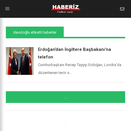
davutoğlu etiketli haberler
Erdoğan’dan İngiltere Başbakanı’na
telefon
Cumhurbaşkanı Recep Tayyip Erdoğan, Londra’da
düzenlenen terör s...
...
.