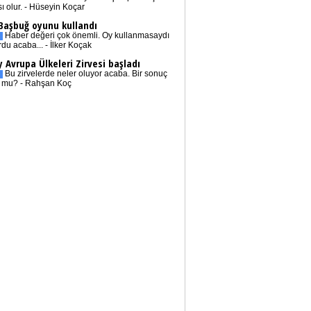
sı olur. - Hüseyin Koçar
 Başbuğ oyunu kullandı
Haber değeri çok önemli. Oy kullanmasaydı
rdu acaba... - İlker Koçak
 Avrupa Ülkeleri Zirvesi başladı
Bu zirvelerde neler oluyor acaba. Bir sonuç
r mu? - Rahşan Koç