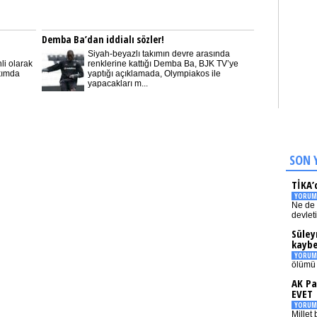
Demba Ba’dan iddialı sözler!
Siyah-beyazlı takımın devre arasında
li olarak
renklerine kattığı Demba Ba, BJK TV’ye
akımda
yaptığı açıklamada, Olympiakos ile
yapacakları m...
SON 
TİKA’
YORUM
Ne de 
devlet
Süley
kaybe
YORUM
ölümü 
AK Pa
EVET
YORUM
Millet 