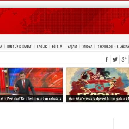
|
|
|
|
|
|
A
KÜLTÜR & SANAT
SAĞLIK
EĞİTİM
YAŞAM
MEDYA
TEKNOLOJİ – BİLGİSA
Fatih Portakal ‘Reis’ kelimesinden rahatsız
Avni Aker’e veda belgesel filmin galası 24
Şubat’ta İstanbul’da