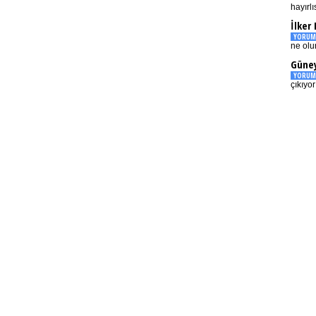
hayırlı
İlker
YORUM
ne olu
Güney
YORUM
çıkıyo