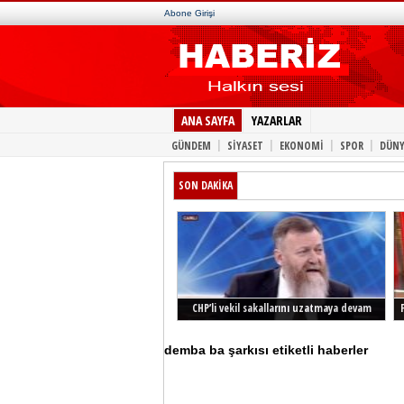
Abone Girişi
ANA SAYFA
YAZARLAR
|
|
|
|
GÜNDEM
SİYASET
EKONOMİ
SPOR
DÜNY
SON DAKİKA
CHP’li vekil sakallarını uzatmaya devam
ediyor
demba ba şarkısı etiketli haberler