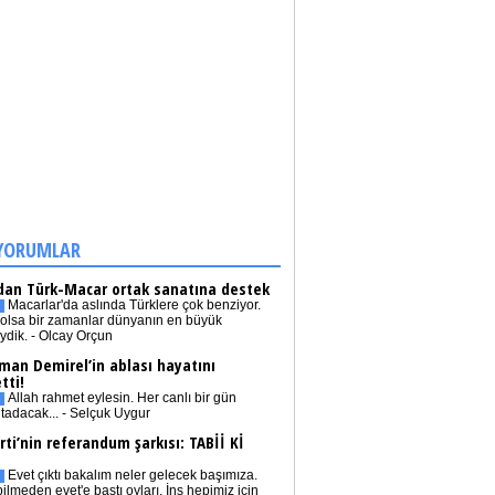
YORUMLAR
dan Türk-Macar ortak sanatına destek
Macarlar'da aslında Türklere çok benziyor.
olsa bir zamanlar dünyanın en büyük
iydik. - Olcay Orçun
man Demirel’in ablası hayatını
tti!
Allah rahmet eylesin. Her canlı bir gün
tadacak... - Selçuk Uygur
rti’nin referandum şarkısı: TABİİ Kİ
Evet çıktı bakalım neler gelecek başımıza.
bilmeden evet'e bastı oyları. İnş hepimiz için