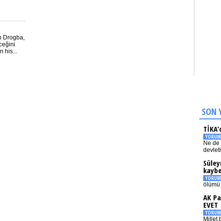
n Drogba,
ceğini
 his...
SON 
TİKA’
YORUM
Ne de 
devlet
Süley
kaybe
YORUM
ölümü 
AK Pa
EVET
YORUM
Millet 