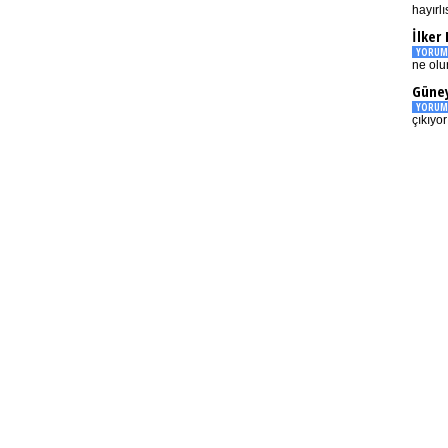
hayırlı
İlker
YORUM
ne olu
Güney
YORUM
çıkıyo