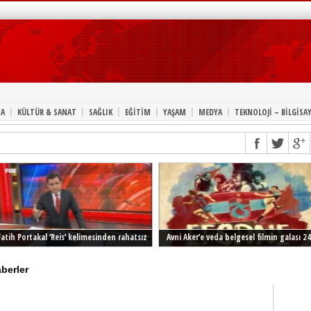
|
|
|
|
|
|
A
KÜLTÜR & SANAT
SAĞLIK
EĞİTİM
YAŞAM
MEDYA
TEKNOLOJİ – BİLGİSA
Fatih Portakal ‘Reis’ kelimesinden rahatsız
Avni Aker’e veda belgesel filmin galası 24
Şubat’ta İstanbul’da
aberler