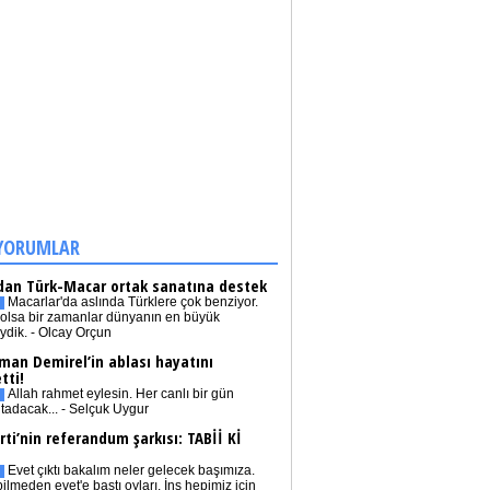
YORUMLAR
dan Türk-Macar ortak sanatına destek
Macarlar'da aslında Türklere çok benziyor.
olsa bir zamanlar dünyanın en büyük
iydik. - Olcay Orçun
man Demirel’in ablası hayatını
tti!
Allah rahmet eylesin. Her canlı bir gün
tadacak... - Selçuk Uygur
rti’nin referandum şarkısı: TABİİ Kİ
Evet çıktı bakalım neler gelecek başımıza.
bilmeden evet'e bastı oyları. İnş hepimiz için