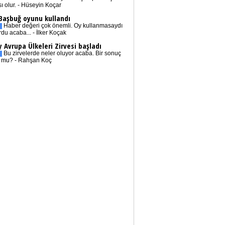
sı olur. - Hüseyin Koçar
 Başbuğ oyunu kullandı
Haber değeri çok önemli. Oy kullanmasaydı
rdu acaba... - İlker Koçak
 Avrupa Ülkeleri Zirvesi başladı
Bu zirvelerde neler oluyor acaba. Bir sonuç
r mu? - Rahşan Koç