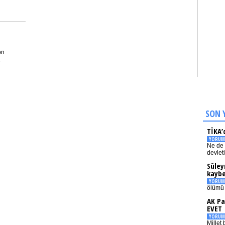
on
.
SON 
TİKA’
YORUM
Ne de 
devlet
Süley
kaybe
YORUM
ölümü 
AK Pa
EVET
YORUM
Millet 