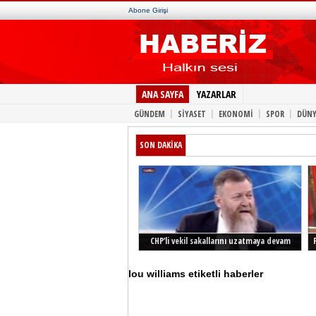
Abone Girişi
ANA SAYFA
YAZARLAR
|
|
|
|
GÜNDEM
SİYASET
EKONOMİ
SPOR
DÜNY
SON DAKİKA
CHP’li vekil sakallarını uzatmaya devam
ediyor
lou williams etiketli haberler