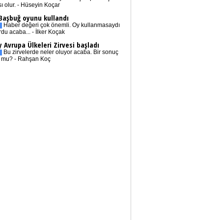
sı olur. - Hüseyin Koçar
 Başbuğ oyunu kullandı
Haber değeri çok önemli. Oy kullanmasaydı
rdu acaba... - İlker Koçak
 Avrupa Ülkeleri Zirvesi başladı
Bu zirvelerde neler oluyor acaba. Bir sonuç
r mu? - Rahşan Koç