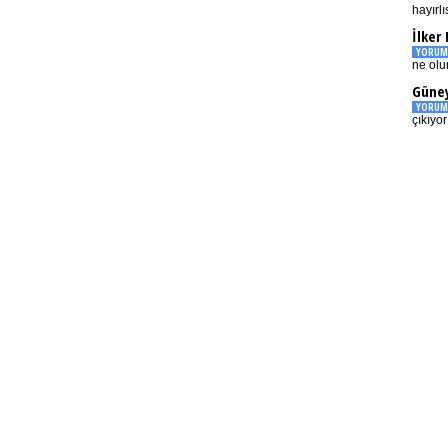
hayırlı
İlker
YORUM
ne olu
Güney
YORUM
çıkıyo