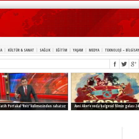
|
|
|
|
|
|
A
KÜLTÜR & SANAT
SAĞLIK
EĞİTİM
YAŞAM
MEDYA
TEKNOLOJİ – BİLGİSA
Fatih Portakal ‘Reis’ kelimesinden rahatsız
Avni Aker’e veda belgesel filmin galası 24
Şubat’ta İstanbul’da