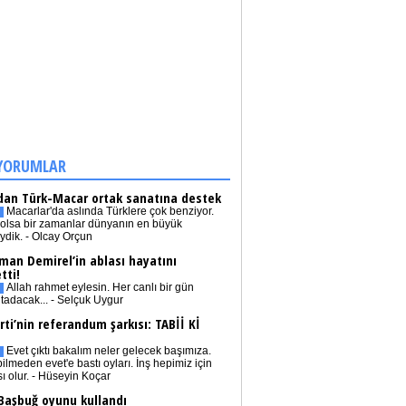
YORUMLAR
dan Türk-Macar ortak sanatına destek
Macarlar'da aslında Türklere çok benziyor.
olsa bir zamanlar dünyanın en büyük
iydik. - Olcay Orçun
man Demirel’in ablası hayatını
tti!
Allah rahmet eylesin. Her canlı bir gün
tadacak... - Selçuk Uygur
rti’nin referandum şarkısı: TABİİ Kİ
Evet çıktı bakalım neler gelecek başımıza.
bilmeden evet'e bastı oyları. İnş hepimiz için
sı olur. - Hüseyin Koçar
 Başbuğ oyunu kullandı