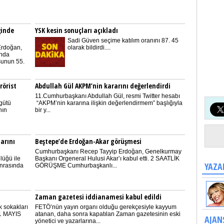
ğinde
YSK kesin sonuçları açıkladı
Sadi Güven seçime katılım oranını 87. 45
Erdoğan,
olarak bildirdi....
'nda
unun 55.
rörist
Abdullah Gül AKPM’nin kararını değerlendirdi
11.Cumhurbaşkanı Abdullah Gül, resmi Twitter hesabı
gütü
“AKPM’nin kararına ilişkin değerlendirmem” başlığıyla
nın
bir y...
arını
Beştepe’de Erdoğan-Akar görüşmesi
Cumhurbaşkanı Recep Tayyip Erdoğan, Genelkurmay
lüğü ile
Başkanı Orgeneral Hulusi Akar’ı kabul etti. 2 SAATLİK
YAZA
onrasında
GÖRÜŞME Cumhurbaşkanlı...
Zaman gazetesi iddianamesi kabul edildi
k sokakları
FETÖ’nün yayın organı olduğu gerekçesiyle kayyum
 1 MAYIS
atanan, daha sonra kapatılan Zaman gazetesinin eski
AJAN
yönetici ve yazarlarına...