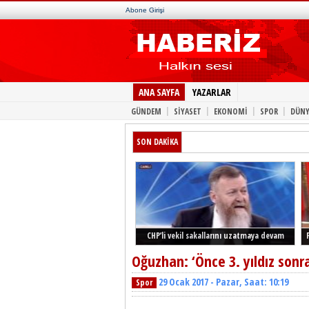
Abone Girişi
ANA SAYFA
YAZARLAR
|
|
|
|
GÜNDEM
SİYASET
EKONOMİ
SPOR
DÜNY
SON DAKİKA
CHP’li vekil sakallarını uzatmaya devam
ediyor
Oğuzhan: ‘Önce 3. yıldız sonr
29 Ocak 2017 - Pazar, Saat: 10:19
Spor