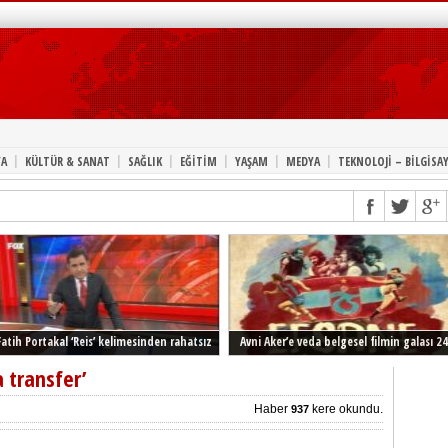
|
|
|
|
|
|
A
KÜLTÜR & SANAT
SAĞLIK
EĞİTİM
YAŞAM
MEDYA
TEKNOLOJİ – BİLGİSA
Fatih Portakal ‘Reis’ kelimesinden rahatsız
Avni Aker’e veda belgesel filmin galası 24
Şubat’ta İstanbul’da
a transfer’
Haber
kere okundu.
937