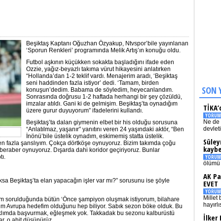
Beşiktaş Kaptanı Oğuzhan Özyakup, Ntvspor’bile yayınlanan
‘Sporun Renkleri’ programında Melik Artış’ın konuğu oldu.
Futbol aşkının küçükken sokakta başladığını ifade eden
Ozzie, yağız-beyazlı takıma vürut hikayesini anlatırken
“Hollanda’dan 1-2 teklif vardı. Menajerim aradı, ‘Beşiktaş
seni haddinden fazla istiyor’ dedi. ‘Tamam, birden
SON 
konuşun’dedim. Babama de söyledim, heyecanlandım.
Sonrasında doğrusu 1-2 haftada herhangi bir şey çözüldü,
imzalar atıldı. Gani ki de gelmişim. Beşiktaş’ta oynadığım
TİKA’
üzere gurur duyuyorum” ifadelerini kullandı.
YORUM
Ne de 
Beşiktaş’ta dalan giymenin elbet bir his olduğu sorusuna
devlet
“Anlatılmaz, yaşanır” yanıtını veren 24 yaşındaki aktör, “Ben
İnönü’bile üstelik oynadım, eskimemiş statta üstelik.
Süley
n fazla şanslıyım. Çokça dörtköşe oynuyoruz. Bizim takımda çoğu
kaybe
beraber oynuyoruz. Dışarda dahi koridor geçiriyoruz. Bunlar
tı.
YORUM
ölümü 
AK Pa
a Beşiktaş’ta elan yapacağın işler var mı?” sorusunu ise şöyle
EVET
YORUM
Millet 
fham sorulduğunda bütün ‘Önce şampiyon oluşmak istiyorum, bilahare
hayırlı
m Avrupa hedefim olduğunu hep biliyor. Sabık sezon böke olduk. Bu
n aklımda başvurmak, eğleşmek yok. Takkadak bu sezonu kalburüstü
İlker
r, o ahit düşünürüz.