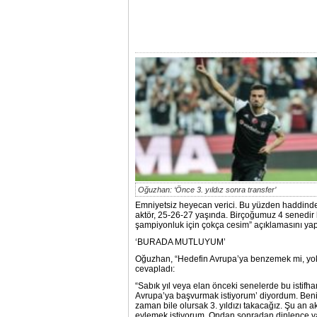
Oğuzhan: ‘Önce 3. yıldız sonra transfer’
Emniyetsiz heyecan verici. Bu yüzden haddinde
aktör, 25-26-27 yaşında. Birçoğumuz 4 senedir 
şampiyonluk için çokça cesim” açıklamasını yap
‘BURADA MUTLUYUM’
Oğuzhan, “Hedefin Avrupa’ya benzemek mi, yoks
cevapladı:
“Sabık yıl veya elan önceki senelerde bu isti
Avrupa’ya başvurmak istiyorum’ diyordum. Beni
zaman bile olursak 3. yıldızı takacağız. Şu a
eylemek istiyorum. Ondan sonradan dinlence va