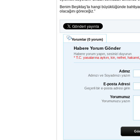
Benim Beşiktaş’ta hangi büyüklüğünde bahtiyar
olacağını göreceğiz.”
Yorumlar (
0 yorum
)
Habere Yorum Gönder
Habere yorum yapın, sesinizi duyurun
* T.C. yasalarına aykırı, kin, nefret, hakar
Adınız
Adınızı ve Soyadınızı yazın
E-posta Adresi
Geçerli bir e-posta adresi girin
Yorumunuz
Yorumunuzu yazın
Gö