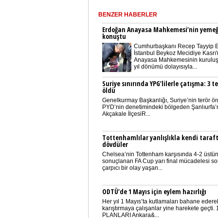
BENZER HABERLER
Erdoğan Anayasa Mahkemesi’nin yeme
konuştu
Cumhurbaşkanı Recep Tayyip 
İstanbul Beykoz Mecidiye Kasrı
Anayasa Mahkemesinin kuruluş
yıl dönümü dolayısıyla...
Suriye sınırında YPG’lilerle çatışma: 3 te
öldü
Genelkurmay Başkanlığı, Suriye’nin terör ör
PYD’nin denetimindeki bölgeden Şanlıurfa’
Akçakale İlçesiR...
Tottenhamlılar yanlışlıkla kendi taraft
dövdüler
Chelsea’nin Tottenham karşısında 4-2 üstün
sonuçlanan FA Cup yarı final mücadelesi s
çarpıcı bir olay yaşan...
ODTÜ’de 1 Mayıs için eylem hazırlığı
Her yıl 1 Mayıs’ta kutlamaları bahane edere
karıştırmaya çalışanlar yine harekete geçti.
PLANLARI Ankara&...