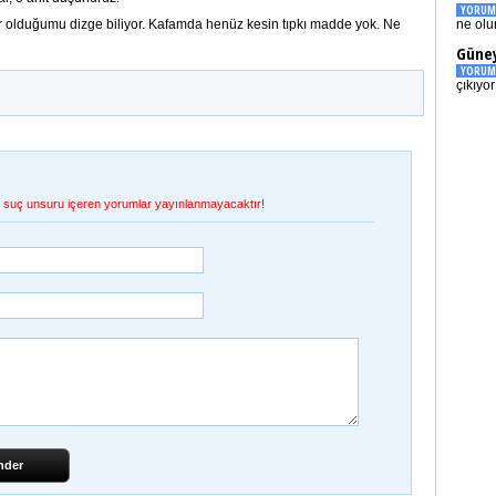
YORUM
 olduğumu dizge biliyor. Kafamda henüz kesin tıpkı madde yok. Ne
ne olu
Güney
YORUM
çıkıyo
et, suç unsuru içeren yorumlar yayınlanmayacaktır!
nder