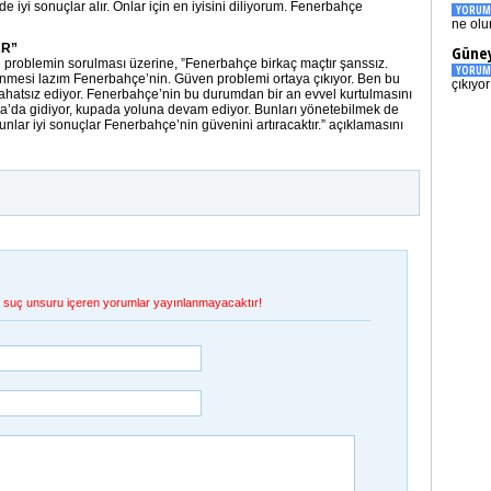
iyi sonuçlar alır. Onlar için en iyisini diliyorum. Fenerbahçe
YORUM
ne olu
AR”
Güney
l problemin sorulması üzerine, ”Fenerbahçe birkaç maçtır şanssız.
YORUM
enmesi lazım Fenerbahçe’nin. Güven problemi ortaya çıkıyor. Ben bu
çıkıyo
atsız ediyor. Fenerbahçe’nin bu durumdan bir an evvel kurtulmasını
pa’da gidiyor, kupada yoluna devam ediyor. Bunları yönetebilmek de
nlar iyi sonuçlar Fenerbahçe’nin güvenini artıracaktır.” açıklamasını
et, suç unsuru içeren yorumlar yayınlanmayacaktır!