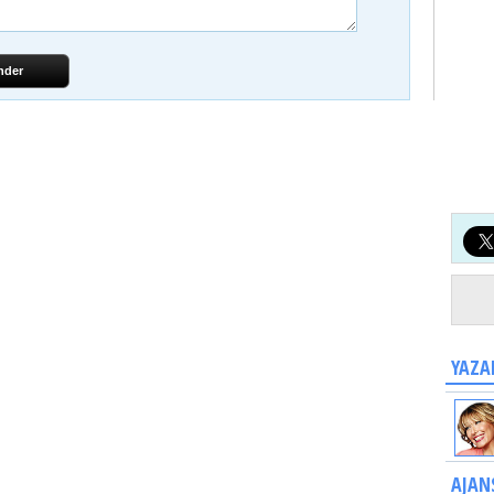
nder
YAZA
AJAN