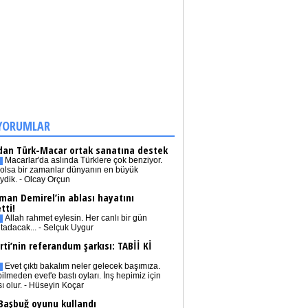
YORUMLAR
dan Türk-Macar ortak sanatına destek
Macarlar'da aslında Türklere çok benziyor.
olsa bir zamanlar dünyanın en büyük
iydik. - Olcay Orçun
man Demirel’in ablası hayatını
tti!
Allah rahmet eylesin. Her canlı bir gün
tadacak... - Selçuk Uygur
rti’nin referandum şarkısı: TABİİ Kİ
Evet çıktı bakalım neler gelecek başımıza.
bilmeden evet'e bastı oyları. İnş hepimiz için
sı olur. - Hüseyin Koçar
 Başbuğ oyunu kullandı