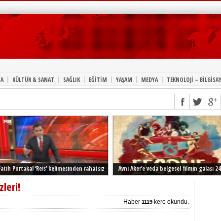
|
|
|
|
|
|
A
KÜLTÜR & SANAT
SAĞLIK
EĞİTİM
YAŞAM
MEDYA
TEKNOLOJİ – BİLGİSA
Fatih Portakal ‘Reis’ kelimesinden rahatsız
Avni Aker’e veda belgesel filmin galası 24
Şubat’ta İstanbul’da
leri!
Haber
kere okundu.
1119