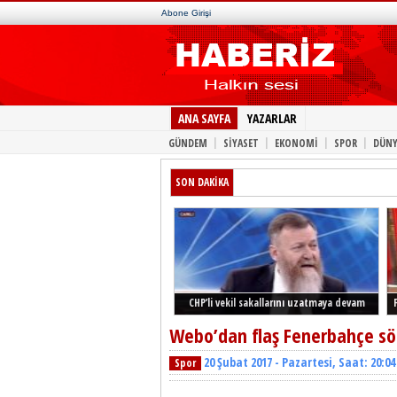
Abone Girişi
ANA SAYFA
YAZARLAR
|
|
|
|
GÜNDEM
SİYASET
EKONOMİ
SPOR
DÜNY
SON DAKİKA
CHP’li vekil sakallarını uzatmaya devam
ediyor
Webo’dan flaş Fenerbahçe söz
20 Şubat 2017 - Pazartesi, Saat: 20:04
Spor