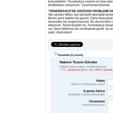
bulunabilirim. Fenerbahçe umarım en kısa sürede 
taraftarlarını seviyorum.” yorumunda bulundu.
“FENERBAHÇE’DE ÖZGÜVEN PROBLEMİ V
Öte yandan Webo sarı-lacivertli takımdaki teme
Bence şans faktörü de geçerli. Daha fazla güv
durumdan hiç hoşlanmıyorum. Bu durum beni rah
diliyorum. Temel tespitim bu. Fenerbahçe Avru
zor. Şans faktörünü de unutmamak gerek. İyi oyu
yaptı. (Ajansspor)
Yorumlar (
0 yorum
)
Habere Yorum Gönder
Habere yorum yapın, sesinizi duyurun
* T.C. yasalarına aykırı, kin, nefret, hakar
Adınız
Adınızı ve Soyadınızı yazın
E-posta Adresi
Geçerli bir e-posta adresi girin
Yorumunuz
Yorumunuzu yazın