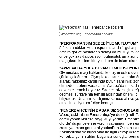
Webo’dan flaş Fenerbahçe sözleri!
“PERFORMANSIM SEBEBİYLE MUTLUYUM”
5-1 kazandıkları Adanaspor maçında 1 gol atıp 
Attığım gol ve paslardan dolayı da mutluyum. A
önce çok sayıda pozisyon bulmuştuk ama sonuçl
maç çıkardık. Hem bireysel hem de takım olarak
“AVRUPA’DA YOLA DEVAM ETMEK İSTİYOR
Olympiakos maçı hakkında konuşan golcü oyunc
çünkü çok önemli. Olympiakos, tarihi ve daha önc
alarak, rakibimiz karşısında bütün şansımızı 
elimizden geleni yapacağız. Avrupa’da ne kadar
devam ettirmek istiyoruz. Sadece bizim için deği
geçmesi Türkiye’nin temsili açısından önemli di
biliyorduk. Umarım istediğimiz sonucu alır ve 
etmesini diliyorum.” diye konuştu.
“FENERBAHÇE’NİN BAŞARISIZ SONUÇLARI
Webo, eski takımı Fenerbahçe’ye de değindi. 
görev yapan kişilere saygı duyuyorum. Emenik
olurdu’ düşüncelerine yorum yapamam. Ben es
zaten yapmam gerekeni yaptımBen Osmanlıspor’
Karşılaştırma ve kıyaslama ile ilgili cevap ver
Fenerbahçe’nin aldığı başarısız sonuçlar beni