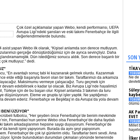
Çok özel açıklamalar yapan Webo, kendi performansı, UEFA
Avrupa Ligi’ndeki şansları ve eski takımı Fenerbahçe ile ilgili
değerlendirmelerde bulundu.
4 asist yapan Webo ilk olarak, “Kişisel anlamda son derece mutluyum.
rzularımızı gerçeğe dönüştürdüğümüz için de ayrıca sevinçliyiz. Daha
SON 
andıramamıştık. Dün istediğimiz sonucu aldık. Son derece başarılı bir
 çok mutluyuz.” dedi.
TİKA’
UZ”
u, “En avantajlı sonuç tabi ki kazanarak gelmek olurdu. Kazanmak
YORUM
Ne de 
e elde ettiği başarıyla favori olan bir takım. Taraftarımızı da arkamıza
devlet
zorlayacağız. Maksimumu vermeye çalışacağız. Turu geçmek için
 devam edebilirsek o kadar iyi olacak. Biz Avrupa Ligi’nde hayalimizi
Süley
l, Türkiye için de bu başarı olur. Kişisel anlamda 3 takımın da turu
kaybe
ye düşünüyorum. Eleme ve grupta iyi işler yaptık. Ne yaptığımızı
yola devam ederiz. Fenerbahçe ve Beşiktaş’ın da Avrupa’da yola devam
YORUM
ölümü 
AK Pa
 BENİ ÜZÜYOR”
EVET
Tecrübeli futbolcu, ”Her şeyden önce Fenerbahçe’de benim mevkimde
e’nin, Fernandao’nun yerine Webo olsa Fenerbahçe’de daha faydalı
YORUM
ki takım arkadaşlarımın hepsine saygı duyuyorum. Fenerbahçe’de
Millet 
da kendi işimi yapıyorum. Burada da aynı şeyi yapıyorum.
hayırlı
emem. Fenerbahçe’de çok iyi günlerim oldu. Taraftarlar beni sevdi. Ama
İlker
 üzüyor. İçinde bulundukları durumdan çıkmaları yönünde temennide