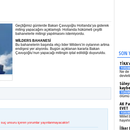
Geçtiğimiz günlerde Bakan Çavuşoğlu Hollanda’ya giderek
miting yapacağını açıklamıştı. Hollanda hükümeti çeşitli
bahanelerle mitingi yapılmasını istemiyordu.
WİLDERS BAHANESİ
Bu bahanelerin başında ırkçı lider Wilders’in oylarının artma
endişesi yer alıyordu. Bugün açıklanan kararla Bakan
SON 
Çavuşoğlu’nun yapacağı mitingin iptal edildiği duyuruldu.
TİKA’
YORUM
Ne de 
devlet
Süley
kaybe
YORUM
ölümü 
AK Pa
EVET
YORUM
Millet 
hayırlı
et, suç unsuru içeren yorumlar yayınlanmayacaktır!
İlker