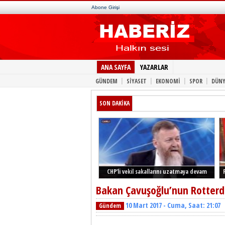
Abone Girişi
ANA SAYFA
YAZARLAR
|
|
|
|
GÜNDEM
SİYASET
EKONOMİ
SPOR
DÜNY
SON DAKİKA
CHP’li vekil sakallarını uzatmaya devam
ediyor
Bakan Çavuşoğlu’nun Rotterda
10 Mart 2017 - Cuma, Saat: 21:07
Gündem