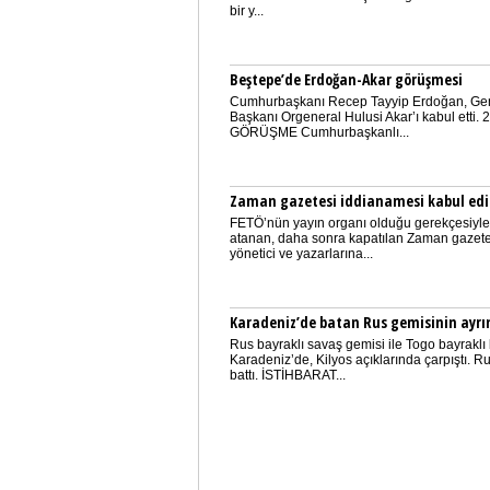
bir y...
Beştepe’de Erdoğan-Akar görüşmesi
Cumhurbaşkanı Recep Tayyip Erdoğan, Ge
Başkanı Orgeneral Hulusi Akar’ı kabul etti.
GÖRÜŞME Cumhurbaşkanlı...
Zaman gazetesi iddianamesi kabul edi
FETÖ’nün yayın organı olduğu gerekçesiyl
atanan, daha sonra kapatılan Zaman gazete
yönetici ve yazarlarına...
Karadeniz’de batan Rus gemisinin ayrın
Rus bayraklı savaş gemisi ile Togo bayraklı 
Karadeniz’de, Kilyos açıklarında çarpıştı. R
battı. İSTİHBARAT...