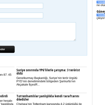
YORUM
ne olu
Güney
YORUM
çıkıyo
nder
Suriye sınırında YPG’lilerle çatışma: 3 terörist
öldü
nı 87. 45
Genelkurmay Başkanlığı, Suriye’nin terör örgütü
PYD’nin denetimindeki bölgeden Şanlıurfa’nın
Akçakale İlçesiR...
ndirdi
Tottenhamlılar yanlışlıkla kendi taraftarını
dövdüler
ter hesabı
 başlığıyla
Chelsea’nin Tottenham karşısında 4-2 üstünlüğü ile