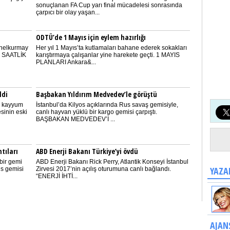
sonuçlanan FA Cup yarı final mücadelesi sonrasında
çarpıcı bir olay yaşan...
ODTÜ’de 1 Mayıs için eylem hazırlığı
nelkurmay
Her yıl 1 Mayıs’ta kutlamaları bahane ederek sokakları
 2 SAATLİK
karıştırmaya çalışanlar yine harekete geçti. 1 MAYIS
PLANLARI Ankara&...
ldi
Başbakan Yıldırım Medvedev’le görüştü
e kayyum
İstanbul’da Kilyos açıklarında Rus savaş gemisiyle,
sinin eski
canlı hayvan yüklü bir kargo gemisi çarpıştı.
BAŞBAKAN MEDVEDEV’İ ...
tıları
ABD Enerji Bakanı Türkiye’yi övdü
bir gemi
ABD Enerji Bakanı Rick Perry, Atlantik Konseyi İstanbul
YAZA
us gemisi
Zirvesi 2017’nin açılış oturumuna canlı bağlandı.
“ENERJİ İHTİ...
AJAN