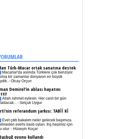
YORUMLAR
dan Türk-Macar ortak sanatına destek
Macarlar'da aslında Türklere çok benziyor.
olsa bir zamanlar dünyanın en büyük
iydik. - Olcay Orçun
man Demirel’in ablası hayatını
tti!
Allah rahmet eylesin. Her canlı bir gün
tadacak... - Selçuk Uygur
rti’nin referandum şarkısı: TABİİ Kİ
Evet çıktı bakalım neler gelecek başımıza.
bilmeden evet'e bastı oyları. İnş hepimiz için
sı olur. - Hüseyin Koçar
 Başbuğ oyunu kullandı