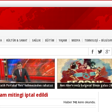
|
|
|
|
|
|
A
KÜLTÜR & SANAT
SAĞLIK
EĞİTİM
YAŞAM
MEDYA
TEKNOLOJİ – BİLGİSA
Fatih Portakal ‘Reis’ kelimesinden rahatsız
Avni Aker’e veda belgesel filmin galası 24
Şubat’ta İstanbul’da
m mitingi iptal edildi
Haber
kere okundu.
741