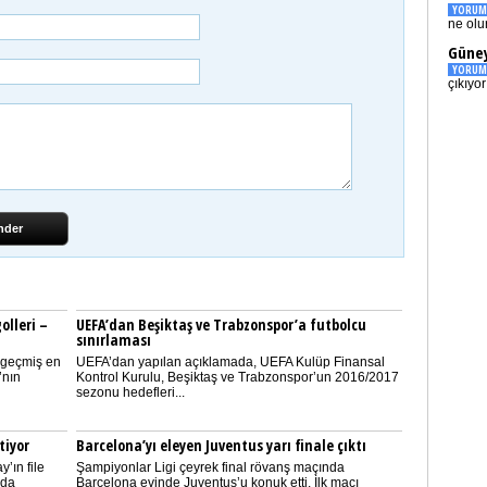
YORUM
ne olu
Güney
YORUM
çıkıyo
nder
olleri –
UEFA’dan Beşiktaş ve Trabzonspor’a futbolcu
sınırlaması
 geçmiş en
UEFA’dan yapılan açıklamada, UEFA Kulüp Finansal
’nın
Kontrol Kurulu, Beşiktaş ve Trabzonspor’un 2016/2017
sezonu hedefleri...
tiyor
Barcelona’yı eleyen Juventus yarı finale çıktı
’ın file
Şampiyonlar Ligi çeyrek final rövanş maçında
rda
Barcelona evinde Juventus’u konuk etti. İlk maçı