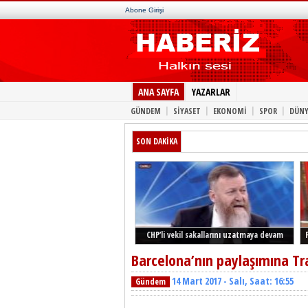
Abone Girişi
ANA SAYFA
YAZARLAR
|
|
|
|
GÜNDEM
SİYASET
EKONOMİ
SPOR
DÜNY
SON DAKİKA
CHP’li vekil sakallarını uzatmaya devam
ediyor
Barcelona’nın paylaşımına Tr
14 Mart 2017 - Salı, Saat: 16:55
Gündem