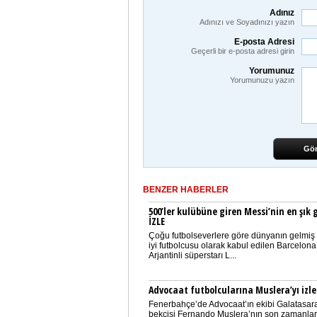
Adınız
Adınızı ve Soyadınızı yazın
E-posta Adresi
Geçerli bir e-posta adresi girin
Yorumunuz
Yorumunuzu yazın
Gö
BENZER HABERLER
500’ler kulübüne giren Messi’nin en şık g
İZLE
Çoğu futbolseverlere göre dünyanın gelmiş
iyi futbolcusu olarak kabul edilen Barcelona
Arjantinli süperstarı L...
Advocaat futbolcularına Muslera’yı izle
Fenerbahçe’de Advocaat’ın ekibi Galatasaray
bekçisi Fernando Muslera’nın son zamanla