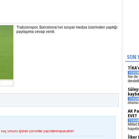
Trabzonspor, Barcelona’nın sosyal medya üzerinden yaptığı
paylaşıma cevap verdi.
SON 
TİKA’
YORUM
Ne de 
devlet
Süley
kaybe
YORUM
ölümü 
AK Pa
EVET
YORUM
Millet 
hayırlı
et, suç unsuru içeren yorumlar yayınlanmayacaktır!
İlker