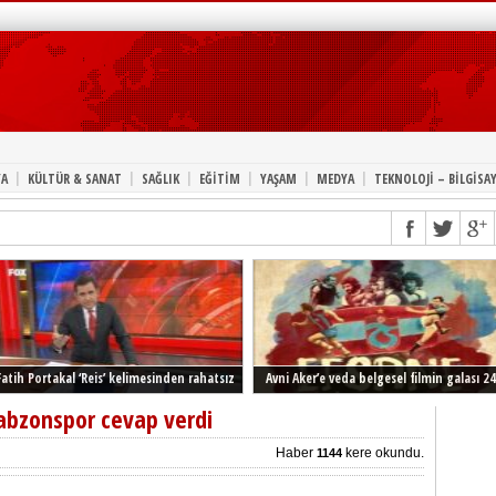
|
|
|
|
|
|
A
KÜLTÜR & SANAT
SAĞLIK
EĞİTİM
YAŞAM
MEDYA
TEKNOLOJİ – BİLGİSA
Fatih Portakal ‘Reis’ kelimesinden rahatsız
Avni Aker’e veda belgesel filmin galası 24
Şubat’ta İstanbul’da
abzonspor cevap verdi
Haber
kere okundu.
1144