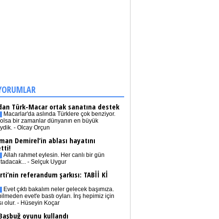
YORUMLAR
dan Türk-Macar ortak sanatına destek
Macarlar'da aslında Türklere çok benziyor.
olsa bir zamanlar dünyanın en büyük
iydik. - Olcay Orçun
man Demirel’in ablası hayatını
tti!
Allah rahmet eylesin. Her canlı bir gün
tadacak... - Selçuk Uygur
rti’nin referandum şarkısı: TABİİ Kİ
Evet çıktı bakalım neler gelecek başımıza.
bilmeden evet'e bastı oyları. İnş hepimiz için
sı olur. - Hüseyin Koçar
 Başbuğ oyunu kullandı