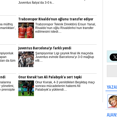
Juventus İtalya’da 3-0 k...
Trabzonspor Rivaldo’nun oğlunu transfer ediyor
ma müthiş
Trabzonspor Teknik Direktörü Ersun Yanal,
amanlıktan’,
Rivaldo’nun oğlu Rivaldinho’nun transfer
edilmesini istedi....
Juventus Barcelona’yı farklı yendi
mpiyonluk
Şampiyonlar Ligi çeyrek final ilk maçında
yapan
Juventus evinde Barcelona’yı 3-0 mağlup
ları da tüm
etti....
indi
Onur Kıvrak’tan Ali Palabıyık’a sert tepki
malarına
Onur Kıvrak, 4-3 yenildikleri Beşiktaş maçı
YAZA
 yönetimi,
sonrası mücadelenin hakemi Ali
 prensipte
Palabıyık’a yüklendi....
AJAN