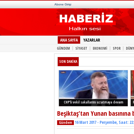
Abone Girişi
ANA SAYFA
YAZARLAR
|
|
|
|
GÜNDEM
SİYASET
EKONOMİ
SPOR
DÜNY
SON DAKİKA
CHP’li vekil sakallarını uzatmaya devam
ediyor
Beşiktaş’tan Yunan basınına
16 Mart 2017 - Perşembe, Saat: 22
Gündem