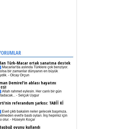
YORUMLAR
dan Türk-Macar ortak sanatına destek
Macarlar'da aslında Türklere çok benziyor.
olsa bir zamanlar dünyanın en büyük
iydik. - Olcay Orçun
man Demirel’in ablası hayatını
tti!
Allah rahmet eylesin. Her canlı bir gün
tadacak... - Selçuk Uygur
rti’nin referandum şarkısı: TABİİ Kİ
Evet çıktı bakalım neler gelecek başımıza.
bilmeden evet'e bastı oyları. İnş hepimiz için
sı olur. - Hüseyin Koçar
 Başbuğ oyunu kullandı