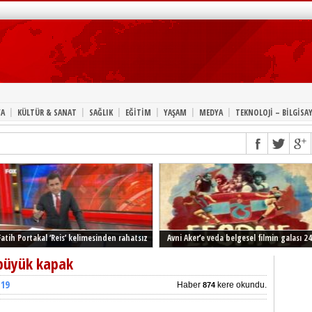
|
|
|
|
|
|
A
KÜLTÜR & SANAT
SAĞLIK
EĞİTİM
YAŞAM
MEDYA
TEKNOLOJİ – BİLGİSA
Fatih Portakal ‘Reis’ kelimesinden rahatsız
Avni Aker’e veda belgesel filmin galası 24
Şubat’ta İstanbul’da
 büyük kapak
:19
Haber
kere okundu.
874