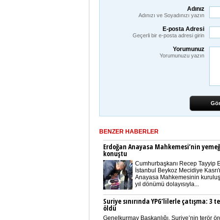
Adınız
Adınızı ve Soyadınızı yazın
E-posta Adresi
Geçerli bir e-posta adresi girin
Yorumunuz
Yorumunuzu yazın
Gö
BENZER HABERLER
Erdoğan Anayasa Mahkemesi’nin yeme
konuştu
Cumhurbaşkanı Recep Tayyip 
İstanbul Beykoz Mecidiye Kasrı
Anayasa Mahkemesinin kuruluş
yıl dönümü dolayısıyla...
Suriye sınırında YPG’lilerle çatışma: 3 te
öldü
Genelkurmay Başkanlığı, Suriye’nin terör ör