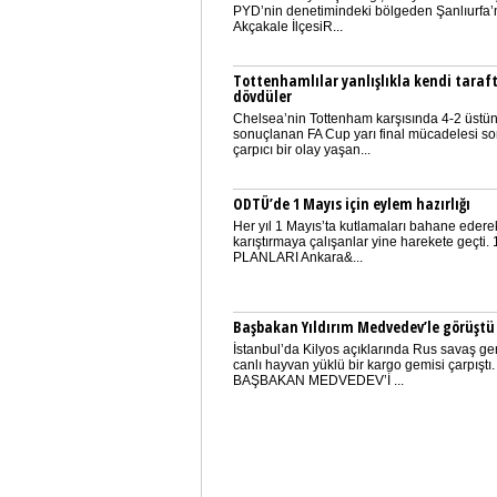
PYD’nin denetimindeki bölgeden Şanlıurfa’
Akçakale İlçesiR...
Tottenhamlılar yanlışlıkla kendi taraft
dövdüler
Chelsea’nin Tottenham karşısında 4-2 üstün
sonuçlanan FA Cup yarı final mücadelesi s
çarpıcı bir olay yaşan...
ODTÜ’de 1 Mayıs için eylem hazırlığı
Her yıl 1 Mayıs’ta kutlamaları bahane edere
karıştırmaya çalışanlar yine harekete geçti.
PLANLARI Ankara&...
Başbakan Yıldırım Medvedev’le görüştü
İstanbul’da Kilyos açıklarında Rus savaş ge
canlı hayvan yüklü bir kargo gemisi çarpıştı.
BAŞBAKAN MEDVEDEV’İ ...