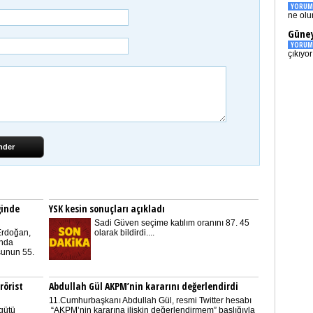
YORUM
ne olu
Güney
YORUM
çıkıyo
nder
ğinde
YSK kesin sonuçları açıkladı
Sadi Güven seçime katılım oranını 87. 45
Erdoğan,
olarak bildirdi....
'nda
unun 55.
rörist
Abdullah Gül AKPM’nin kararını değerlendirdi
11.Cumhurbaşkanı Abdullah Gül, resmi Twitter hesabı
gütü
“AKPM’nin kararına ilişkin değerlendirmem” başlığıyla