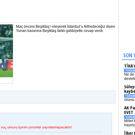
Maç öncesi Beşiktaş’ı eleyerek İstanbul’u fethedeceğiz diyen
Yunan basınına Beşiktaş farklı galibiyetle cevap verdi.
SON 
TİKA’
YORUM
Ne de 
devlet
Süley
kaybe
YORUM
ölümü 
AK Pa
EVET
YORUM
Millet 
hayırlı
et, suç unsuru içeren yorumlar yayınlanmayacaktır!
İlker