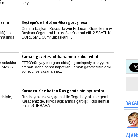
nın
bir y...
arını
Beştepe’de Erdoğan-Akar görüşmesi
Cumhurbaşkanı Recep Tayyip Erdoğan, Genelkurmay
lüğü ile
Başkanı Orgeneral Hulusi Akar’ı kabul etti. 2 SAATLİK
onrasında
GÖRÜŞME Cumhurbaşkanlı...
Zaman gazetesi iddianamesi kabul edildi
k sokakları
FETÖ’nün yayın organı olduğu gerekçesiyle kayyum
 1 MAYIS
atanan, daha sonra kapatılan Zaman gazetesinin eski
yönetici ve yazarlarına...
Karadeniz’de batan Rus gemisinin ayrıntıları
misiyle,
Rus bayraklı savaş gemisi ile Togo bayraklı bir gemi
YAZA
Karadeniz’de, Kilyos açıklarında çarpıştı. Rus gemisi
battı. İSTİHBARAT...
AJAN