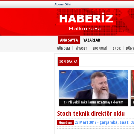
Abone Girişi
ANA SAYFA
YAZARLAR
|
|
|
|
GÜNDEM
SİYASET
EKONOMİ
SPOR
DÜNY
SON DAKİKA
CHP’li vekil sakallarını uzatmaya devam
ediyor
Stoch teknik direktör oldu
22 Mart 2017 - Çarşamba, Saat: 09
Gündem