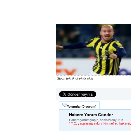
Stoch teknik direktör oldu
Yorumlar (
0 yorum
)
Habere Yorum Gönder
Habere yorum yapın, sesinizi duyurun
* T.C. yasalarına aykırı, kin, nefret, hakar