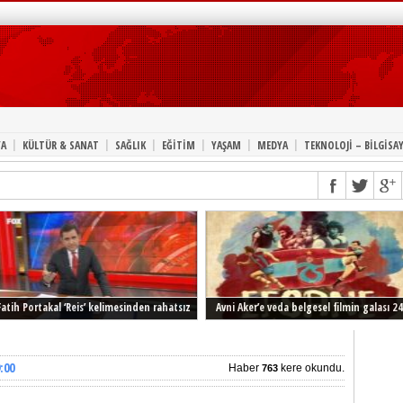
|
|
|
|
|
|
A
KÜLTÜR & SANAT
SAĞLIK
EĞİTİM
YAŞAM
MEDYA
TEKNOLOJİ – BİLGİSA
Fatih Portakal ‘Reis’ kelimesinden rahatsız
Avni Aker’e veda belgesel filmin galası 24
Şubat’ta İstanbul’da
:00
Haber
kere okundu.
763