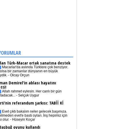
YORUMLAR
dan Türk-Macar ortak sanatına destek
Macarlar'da aslında Türklere çok benziyor.
olsa bir zamanlar dünyanın en büyük
iydik. - Olcay Orçun
man Demirel’in ablası hayatını
tti!
Allah rahmet eylesin. Her canlı bir gün
tadacak... - Selçuk Uygur
rti’nin referandum şarkısı: TABİİ Kİ
Evet çıktı bakalım neler gelecek başımıza.
bilmeden evet'e bastı oyları. İnş hepimiz için
sı olur. - Hüseyin Koçar
 Başbuğ oyunu kullandı