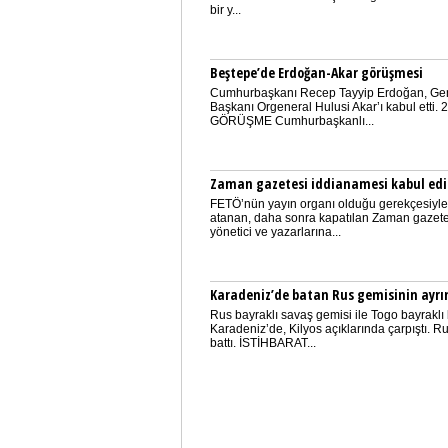
bir y...
Beştepe’de Erdoğan-Akar görüşmesi
Cumhurbaşkanı Recep Tayyip Erdoğan, Ge
Başkanı Orgeneral Hulusi Akar’ı kabul etti.
GÖRÜŞME Cumhurbaşkanlı...
Zaman gazetesi iddianamesi kabul edi
FETÖ’nün yayın organı olduğu gerekçesiyl
atanan, daha sonra kapatılan Zaman gazete
yönetici ve yazarlarına...
Karadeniz’de batan Rus gemisinin ayrın
Rus bayraklı savaş gemisi ile Togo bayraklı 
Karadeniz’de, Kilyos açıklarında çarpıştı. R
battı. İSTİHBARAT...