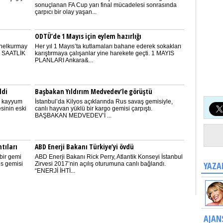
sonuçlanan FA Cup yarı final mücadelesi sonrasında
çarpıcı bir olay yaşan...
ODTÜ’de 1 Mayıs için eylem hazırlığı
nelkurmay
Her yıl 1 Mayıs’ta kutlamaları bahane ederek sokakları
 2 SAATLİK
karıştırmaya çalışanlar yine harekete geçti. 1 MAYIS
PLANLARI Ankara&...
ldi
Başbakan Yıldırım Medvedev’le görüştü
e kayyum
İstanbul’da Kilyos açıklarında Rus savaş gemisiyle,
sinin eski
canlı hayvan yüklü bir kargo gemisi çarpıştı.
BAŞBAKAN MEDVEDEV’İ ...
tıları
ABD Enerji Bakanı Türkiye’yi övdü
bir gemi
ABD Enerji Bakanı Rick Perry, Atlantik Konseyi İstanbul
YAZA
us gemisi
Zirvesi 2017’nin açılış oturumuna canlı bağlandı.
“ENERJİ İHTİ...
AJAN