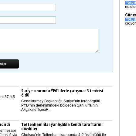
YORUM
ne olu
Güney
YORUM
çıkıyo
nder
Suriye sınırında YPG’lilerle çatışma: 3 terörist
öldü
nı 87. 45
Genelkurmay Başkanlığı, Suriye’nin terör örgütü
PYD’nin denetimindeki bölgeden Şanlıurfa’nın
Akçakale İlçesiR...
ndirdi
Tottenhamlılar yanlışlıkla kendi taraftarını
dövdüler
ter hesabı
 başlığıyla
Chelsea’nin Tottenham karşısında 4-2 üstünlüğü ile